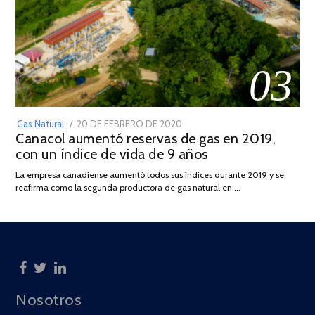
03
POSTED
Gas Natural
20 DE FEBRERO DE 2020
10
Canacol aumentó reservas de gas en 2019,
ON
DE
con un índice de vida de 9 años
JULIO
DE
La empresa canadiense aumentó todos sus índices durante 2019 y se
2025
reafirma como la segunda productora de gas natural en …
Nosotros