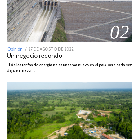
02
POSTED
Opinión
27 DE AGOSTO DE 2022
30
Un negocio redondo
ON
DE
AGOSTO
El de las tarifas de energía no es un tema nuevo en el país, pero cada vez
DE
deja en mayor …
2022