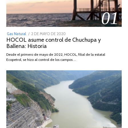
01
POSTED
Gas Natural
2 DE MAYO DE 2020
16
HOCOL asume control de Chuchupa y
ON
DE
Ballena: Historia
FEBRERO
DE
Desde el primero de mayo de 2022, HOCOL, filial de la estatal
2026
Ecopetrol, se hizo al control de los campos …