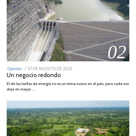
02
POSTED
Opinión
27 DE AGOSTO DE 2022
30
Un negocio redondo
ON
DE
AGOSTO
El de las tarifas de energía no es un tema nuevo en el país, pero cada vez
DE
deja en mayor …
2022