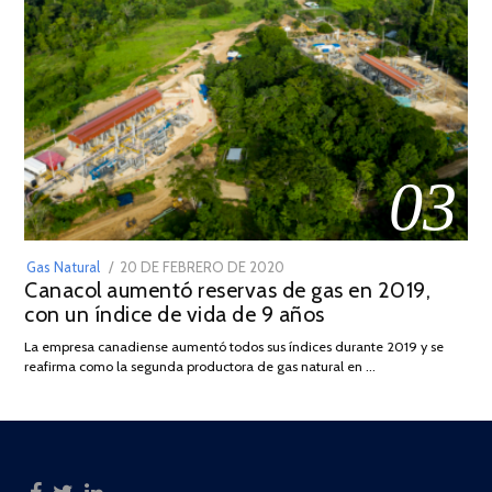
03
POSTED
Gas Natural
20 DE FEBRERO DE 2020
10
Canacol aumentó reservas de gas en 2019,
ON
DE
con un índice de vida de 9 años
JULIO
DE
La empresa canadiense aumentó todos sus índices durante 2019 y se
2025
reafirma como la segunda productora de gas natural en …