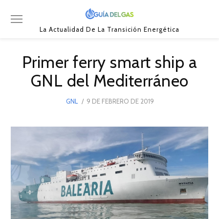
La Actualidad De La Transición Energética
Primer ferry smart ship a
GNL del Mediterráneo
POSTED
GNL
9 DE FEBRERO DE 2019
9
ON
DE
FEBRERO
DE
2019