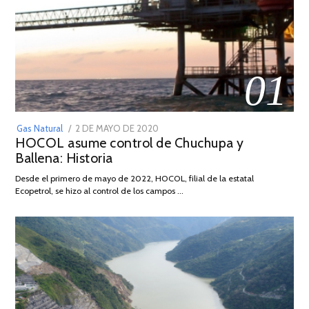
01
POSTED
Gas Natural
2 DE MAYO DE 2020
16
HOCOL asume control de Chuchupa y
ON
DE
Ballena: Historia
FEBRERO
DE
Desde el primero de mayo de 2022, HOCOL, filial de la estatal
2026
Ecopetrol, se hizo al control de los campos …