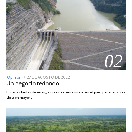
02
POSTED
Opinión
27 DE AGOSTO DE 2022
30
Un negocio redondo
ON
DE
AGOSTO
El de las tarifas de energía no es un tema nuevo en el país, pero cada vez
DE
deja en mayor …
2022