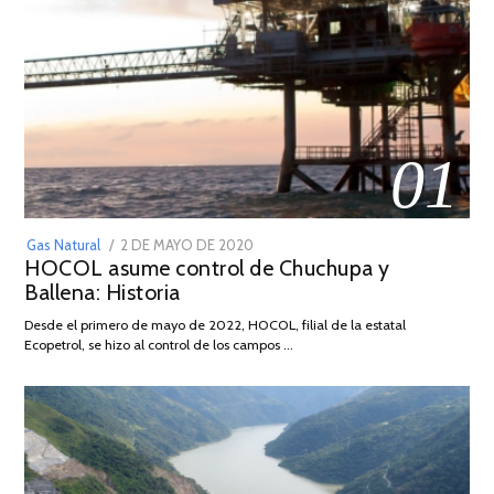
01
POSTED
Gas Natural
2 DE MAYO DE 2020
16
HOCOL asume control de Chuchupa y
ON
DE
Ballena: Historia
FEBRERO
DE
Desde el primero de mayo de 2022, HOCOL, filial de la estatal
2026
Ecopetrol, se hizo al control de los campos …