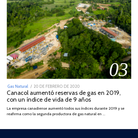
03
POSTED
Gas Natural
20 DE FEBRERO DE 2020
10
Canacol aumentó reservas de gas en 2019,
ON
DE
con un índice de vida de 9 años
JULIO
DE
La empresa canadiense aumentó todos sus índices durante 2019 y se
2025
reafirma como la segunda productora de gas natural en …