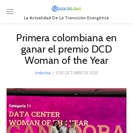
La Actualidad De La Transición Energética
Primera colombiana en
ganar el premio DCD
Woman of the Year
POSTED
Industria
2 DE OCTUBRE DE 2025
2
ON
DE
OCTUBRE
DE
2025