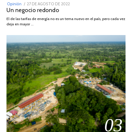
POSTED
Opinión
27 DE AGOSTO DE 2022
30
Un negocio redondo
ON
DE
AGOSTO
El de las tarifas de energía no es un tema nuevo en el país, pero cada vez
DE
deja en mayor …
2022
03