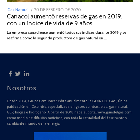
POSTED
Gas Natural
20 DE FEBRERO DE 2020
10
Canacol aumentó reservas de gas en 2019,
ON
DE
con un índice de vida de 9 años
JULIO
DE
La empresa canadiense aumentó todos sus índices durante 2019 y se
2025
reafirma como la segunda productora de gas natural en …
Nosotros
Desde 2014, Grupo Comunicar edita anualmente la GUÍA DEL GAS, única
publicación en Colombia especializada en gases combustibles: gas natural,
GLP, biogás e hidrógeno. A partir de 2018 nace el portal www.guiadelgas.com
como medio de difusión noticioso, con toda la actualidad del fascinante y
cambiante mundo de la energía.