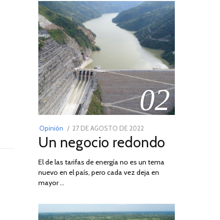
02
POSTED
Opinión
27 DE AGOSTO DE 2022
30
Un negocio redondo
ON
DE
AGOSTO
El de las tarifas de energía no es un tema
DE
nuevo en el país, pero cada vez deja en
2022
mayor …