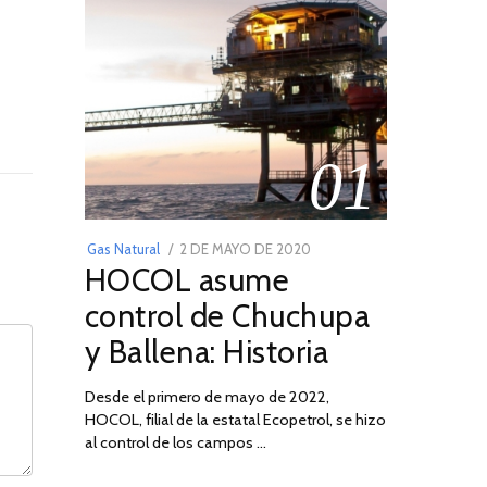
01
POSTED
Gas Natural
2 DE MAYO DE 2020
16
HOCOL asume
ON
DE
FEBRERO
control de Chuchupa
DE
y Ballena: Historia
2026
Desde el primero de mayo de 2022,
HOCOL, filial de la estatal Ecopetrol, se hizo
al control de los campos …