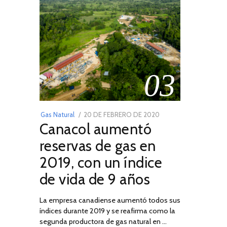
03
POSTED
Gas Natural
20 DE FEBRERO DE 2020
10
Canacol aumentó
ON
DE
JULIO
reservas de gas en
DE
2019, con un índice
2025
de vida de 9 años
La empresa canadiense aumentó todos sus
índices durante 2019 y se reafirma como la
segunda productora de gas natural en …