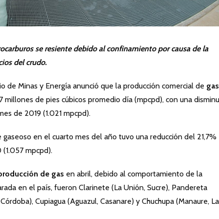
ocarburos se resiente debido al confinamiento por causa de la
ios del crudo.
rio de Minas y Energía anunció que la producción comercial de
gas
7 millones de pies cúbicos promedio día (mpcpd), con una dismin
es de 2019 (1.021 mpcpd).
 gaseoso en el cuarto mes del año tuvo una reducción del 21,7%
0 (1.057 mpcpd).
producción de gas
en abril, debido al comportamiento de la
rada en el país, fueron Clarinete (La Unión, Sucre), Pandereta
, Córdoba), Cupiagua (Aguazul, Casanare) y Chuchupa (Manaure, La