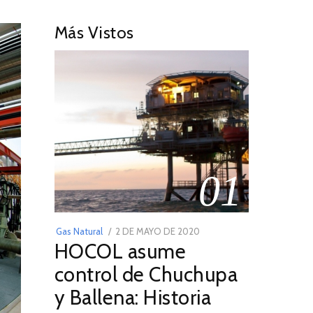
Más Vistos
01
POSTED
Gas Natural
2 DE MAYO DE 2020
16
HOCOL asume
ON
DE
FEBRERO
control de Chuchupa
DE
y Ballena: Historia
2026