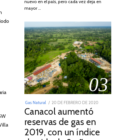
nuevo en el país, pero cada vez deja en
2022
mayor …
n
riodo
03
ria
POSTED
Gas Natural
20 DE FEBRERO DE 2020
10
Canacol aumentó
ON
DE
 SW
JULIO
reservas de gas en
DE
illa
2019, con un índice
2025