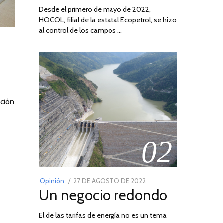
Desde el primero de mayo de 2022,
HOCOL, filial de la estatal Ecopetrol, se hizo
al control de los campos …
ución
02
POSTED
Opinión
27 DE AGOSTO DE 2022
30
Un negocio redondo
ON
DE
AGOSTO
El de las tarifas de energía no es un tema
DE