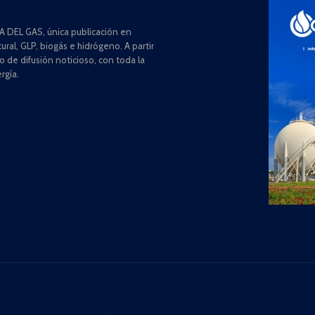
 DEL GAS, única publicación en
ral, GLP, biogás e hidrógeno. A partir
de difusión noticioso, con toda la
rgía.