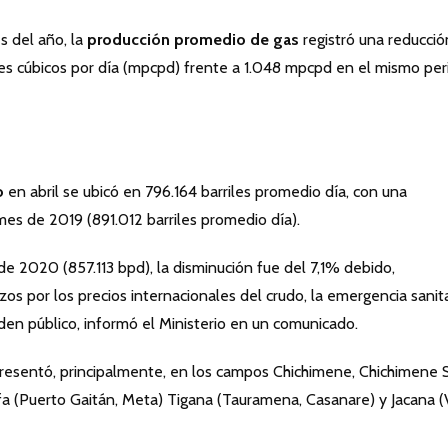
s del año, la
producción promedio de gas
registró una reducció
pies cúbicos por día (mpcpd) frente a 1.048 mpcpd en el mismo pe
o
en abril se ubicó en 796.164 barriles promedio día, con una
es de 2019 (891.012 barriles promedio día).
e 2020 (857.113 bpd), la disminución fue del 7,1% debido,
zos por los precios internacionales del crudo, la emergencia sanita
den público, informó el Ministerio en un comunicado.
 presentó, principalmente, en los campos Chichimene, Chichimene
fa (Puerto Gaitán, Meta) Tigana (Tauramena, Casanare) y Jacana (V