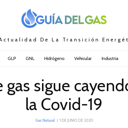
Actualidad De La Transición Energé
GLP
GNL
Hidrógeno
Vehicular
Industria
 gas sigue cayend
la Covid-19
POSTED
Gas Natural
1 DE JUNIO DE 2020
1
ON
DE