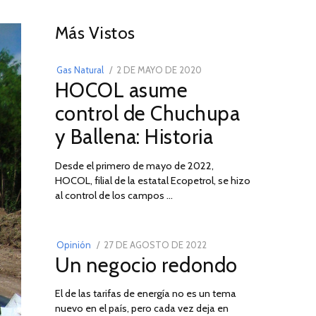
01
Más Vistos
POSTED
Gas Natural
2 DE MAYO DE 2020
16
HOCOL asume
ON
DE
FEBRERO
control de Chuchupa
DE
y Ballena: Historia
2026
Desde el primero de mayo de 2022,
HOCOL, filial de la estatal Ecopetrol, se hizo
02
al control de los campos …
POSTED
Opinión
27 DE AGOSTO DE 2022
30
Un negocio redondo
ON
DE
AGOSTO
El de las tarifas de energía no es un tema
DE
nuevo en el país, pero cada vez deja en
2022