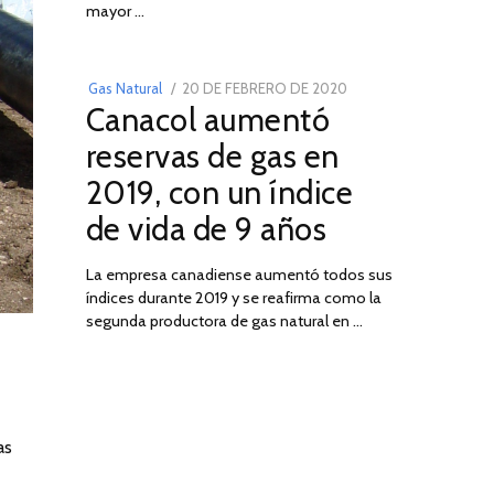
03
mayor …
POSTED
Gas Natural
20 DE FEBRERO DE 2020
10
Canacol aumentó
ON
DE
JULIO
reservas de gas en
DE
2019, con un índice
2025
de vida de 9 años
La empresa canadiense aumentó todos sus
índices durante 2019 y se reafirma como la
segunda productora de gas natural en …
as