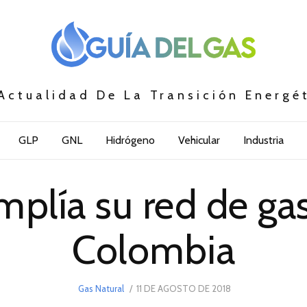
Actualidad De La Transición Energé
GLP
GNL
Hidrógeno
Vehicular
Industria
mplía su red de ga
Colombia
POSTED
Gas Natural
11 DE AGOSTO DE 2018
11
ON
DE