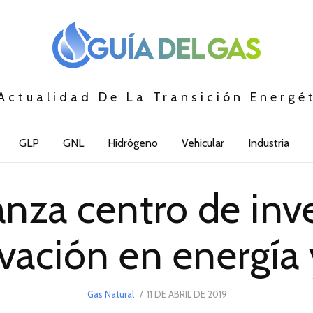
Actualidad De La Transición Energé
GLP
GNL
Hidrógeno
Vehicular
Industria
nza centro de inv
vación en energía 
POSTED
Gas Natural
11 DE ABRIL DE 2019
11
ON
DE