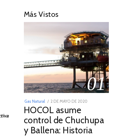
Más Vistos
01
POSTED
Gas Natural
2 DE MAYO DE 2020
16
HOCOL asume
ON
DE
FEBRERO
control de Chuchupa
DE
y Ballena: Historia
2026