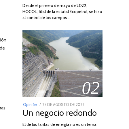
Desde el primero de mayo de 2022,
HOCOL, filial de la estatal Ecopetrol, se hizo
al control de los campos …
ción
 de
02
POSTED
Opinión
27 DE AGOSTO DE 2022
30
mas
Un negocio redondo
ON
DE
AGOSTO
El de las tarifas de energía no es un tema
DE