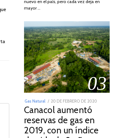
nuevo en el país, pero cada vez deja en
2022
mayor …
que
rta
03
POSTED
Gas Natural
20 DE FEBRERO DE 2020
10
Canacol aumentó
ON
DE
JULIO
reservas de gas en
DE
2019, con un índice
2025