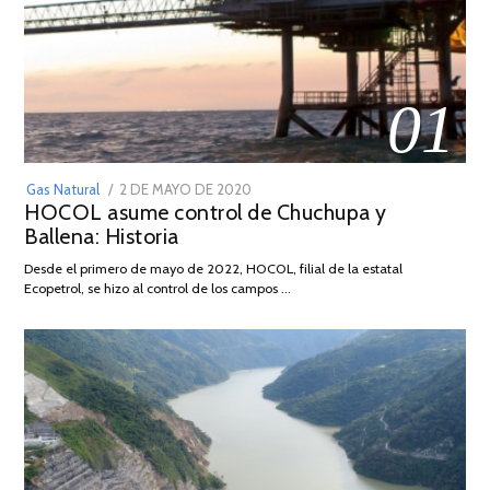
01
POSTED
Gas Natural
2 DE MAYO DE 2020
16
HOCOL asume control de Chuchupa y
ON
DE
Ballena: Historia
FEBRERO
DE
Desde el primero de mayo de 2022, HOCOL, filial de la estatal
2026
Ecopetrol, se hizo al control de los campos …