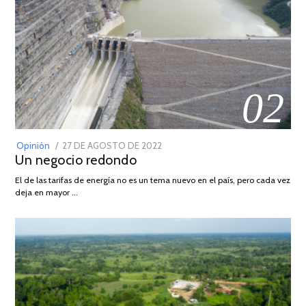
02
POSTED
Opinión
27 DE AGOSTO DE 2022
30
Un negocio redondo
ON
DE
AGOSTO
El de las tarifas de energía no es un tema nuevo en el país, pero cada vez
DE
deja en mayor …
2022