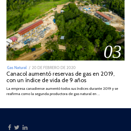
03
POSTED
Gas Natural
20 DE FEBRERO DE 2020
10
Canacol aumentó reservas de gas en 2019,
ON
DE
con un índice de vida de 9 años
JULIO
DE
La empresa canadiense aumentó todos sus índices durante 2019 y se
2025
reafirma como la segunda productora de gas natural en …