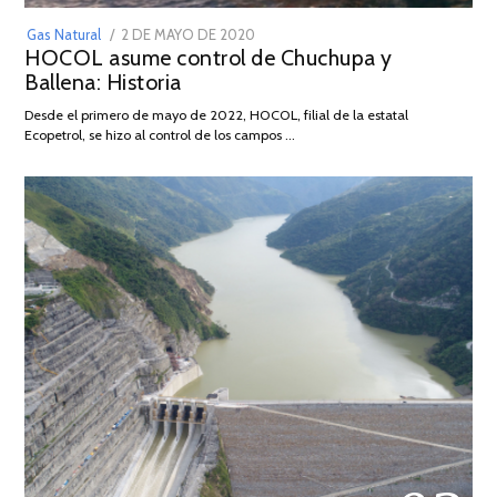
POSTED
Gas Natural
2 DE MAYO DE 2020
16
HOCOL asume control de Chuchupa y
ON
DE
Ballena: Historia
FEBRERO
DE
Desde el primero de mayo de 2022, HOCOL, filial de la estatal
2026
Ecopetrol, se hizo al control de los campos …