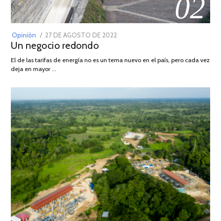
02
POSTED
Opinión
27 DE AGOSTO DE 2022
30
Un negocio redondo
ON
DE
AGOSTO
El de las tarifas de energía no es un tema nuevo en el país, pero cada vez
DE
deja en mayor …
2022