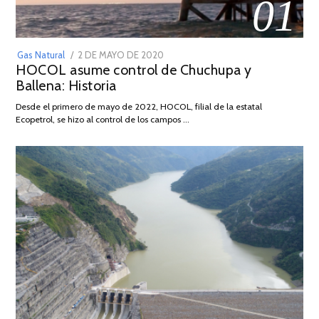
01
POSTED
Gas Natural
2 DE MAYO DE 2020
16
HOCOL asume control de Chuchupa y
ON
DE
Ballena: Historia
FEBRERO
DE
Desde el primero de mayo de 2022, HOCOL, filial de la estatal
2026
Ecopetrol, se hizo al control de los campos …