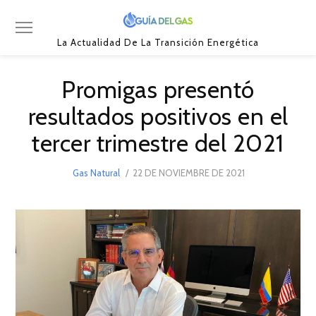
La Actualidad De La Transición Energética
Promigas presentó
resultados positivos en el
tercer trimestre del 2021
POSTED
Gas Natural
22 DE NOVIEMBRE DE 2021
22
ON
DE
NOVIEMBRE
DE
2021