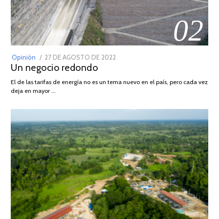
02
POSTED
Opinión
27 DE AGOSTO DE 2022
30
Un negocio redondo
ON
DE
AGOSTO
El de las tarifas de energía no es un tema nuevo en el país, pero cada vez
DE
deja en mayor …
2022