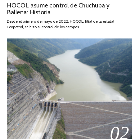
HOCOL asume control de Chuchupa y
ON
DE
Ballena: Historia
FEBRERO
DE
Desde el primero de mayo de 2022, HOCOL, filial de la estatal
2026
Ecopetrol, se hizo al control de los campos …
02