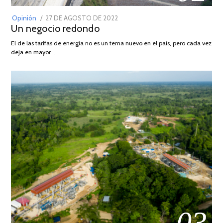
POSTED
Opinión
27 DE AGOSTO DE 2022
30
Un negocio redondo
ON
DE
AGOSTO
El de las tarifas de energía no es un tema nuevo en el país, pero cada vez
DE
deja en mayor …
2022
03