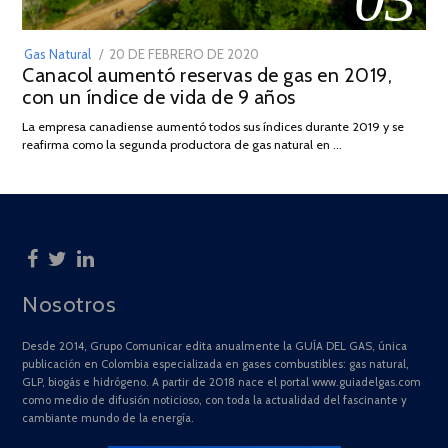
POSTED
Gas Natural
20 DE FEBRERO DE 2020
10
Canacol aumentó reservas de gas en 2019,
ON
DE
con un índice de vida de 9 años
JULIO
DE
La empresa canadiense aumentó todos sus índices durante 2019 y se
2025
reafirma como la segunda productora de gas natural en …
Nosotros
Desde 2014, Grupo Comunicar edita anualmente la GUÍA DEL GAS, única
publicación en Colombia especializada en gases combustibles: gas natural,
GLP, biogás e hidrógeno. A partir de 2018 nace el portal www.guiadelgas.com
como medio de difusión noticioso, con toda la actualidad del fascinante y
cambiante mundo de la energía.