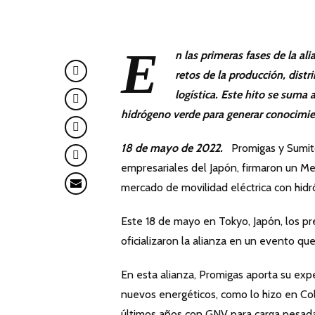
E
n las primeras fases de la al
retos de la producción, distr
logística. Este hito se suma
hidrógeno verde para generar conocimien
18 de mayo de 2022.
Promigas y Sumit
empresariales del Japón, firmaron un Me
mercado de movilidad eléctrica con hid
Este 18 de mayo en Tokyo, Japón, los 
oficializaron la alianza en un evento qu
En esta alianza, Promigas aporta su exp
nuevos energéticos, como lo hizo en Col
últimos años con GNV para carga pesada