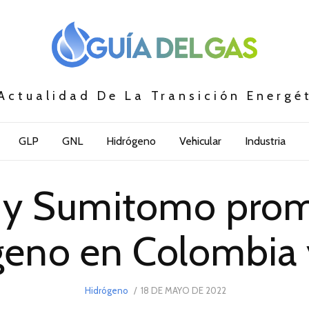
Actualidad De La Transición Energé
GLP
GNL
Hidrógeno
Vehicular
Industria
 y Sumitomo prom
geno en Colombia 
POSTED
Hidrógeno
18 DE MAYO DE 2022
25
ON
DE