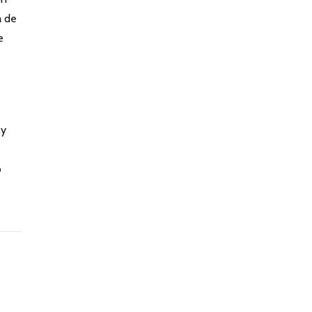
a de
e
 y
o