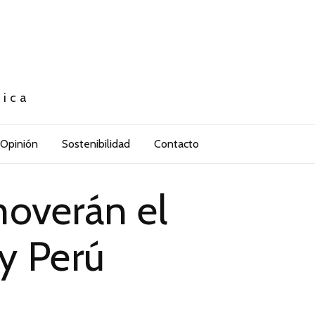
tica
Opinión
Sostenibilidad
Contacto
overán el
y Perú