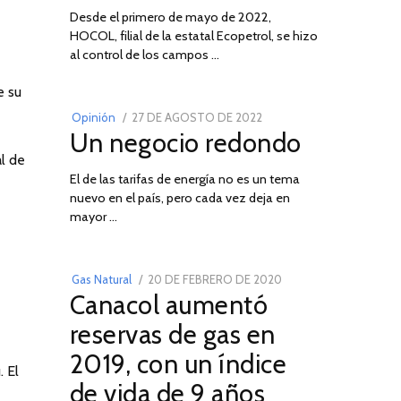
Desde el primero de mayo de 2022,
HOCOL, filial de la estatal Ecopetrol, se hizo
02
al control de los campos …
e su
POSTED
Opinión
27 DE AGOSTO DE 2022
30
Un negocio redondo
ON
DE
AGOSTO
al de
El de las tarifas de energía no es un tema
DE
nuevo en el país, pero cada vez deja en
2022
03
mayor …
POSTED
Gas Natural
20 DE FEBRERO DE 2020
10
Canacol aumentó
ON
DE
JULIO
reservas de gas en
DE
2019, con un índice
2025
. El
de vida de 9 años