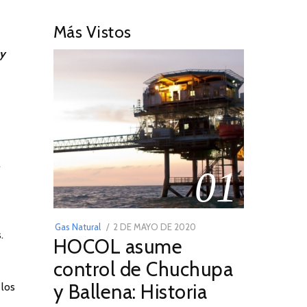
Más Vistos
 y
l
01
POSTED
Gas Natural
2 DE MAYO DE 2020
16
.
HOCOL asume
ON
DE
FEBRERO
control de Chuchupa
DE
y Ballena: Historia
 los
2026