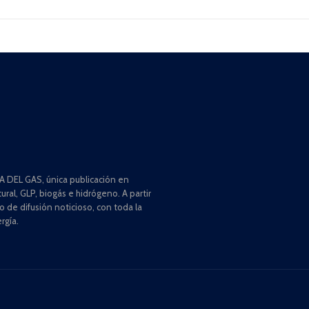
 DEL GAS, única publicación en
ral, GLP, biogás e hidrógeno. A partir
de difusión noticioso, con toda la
rgía.