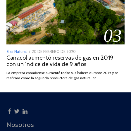
03
POSTED
Gas Natural
20 DE FEBRERO DE 2020
10
Canacol aumentó reservas de gas en 2019,
ON
DE
con un índice de vida de 9 años
JULIO
DE
La empresa canadiense aumentó todos sus índices durante 2019 y se
2025
reafirma como la segunda productora de gas natural en …
Nosotros