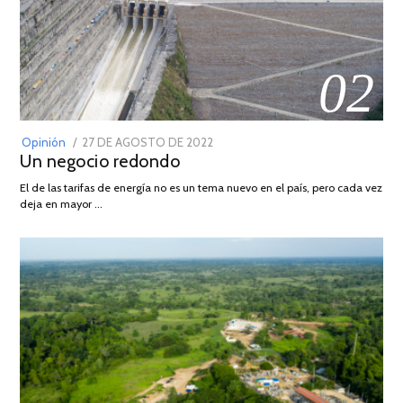
02
POSTED
Opinión
27 DE AGOSTO DE 2022
30
Un negocio redondo
ON
DE
AGOSTO
El de las tarifas de energía no es un tema nuevo en el país, pero cada vez
DE
deja en mayor …
2022