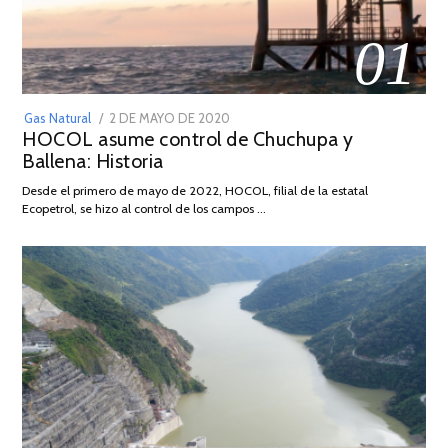
01
POSTED
Gas Natural
2 DE MAYO DE 2020
16
HOCOL asume control de Chuchupa y
ON
DE
Ballena: Historia
FEBRERO
DE
Desde el primero de mayo de 2022, HOCOL, filial de la estatal
2026
Ecopetrol, se hizo al control de los campos …