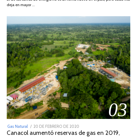
DE
deja en mayor …
2022
03
POSTED
Gas Natural
20 DE FEBRERO DE 2020
10
Canacol aumentó reservas de gas en 2019,
ON
DE