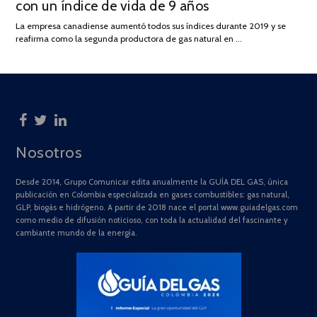
con un índice de vida de 9 años
JULIO
DE
La empresa canadiense aumentó todos sus índices durante 2019 y se
2025
reafirma como la segunda productora de gas natural en …
Nosotros
Desde 2014, Grupo Comunicar edita anualmente la GUÍA DEL GAS, única
publicación en Colombia especializada en gases combustibles: gas natural,
GLP, biogás e hidrógeno. A partir de 2018 nace el portal www.guiadelgas.com
como medio de difusión noticioso, con toda la actualidad del fascinante y
cambiante mundo de la energía.