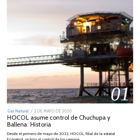
01
POSTED
Gas Natural
2 DE MAYO DE 2020
16
HOCOL asume control de Chuchupa y
ON
DE
Ballena: Historia
FEBRERO
DE
Desde el primero de mayo de 2022, HOCOL, filial de la estatal
2026
Ecopetrol, se hizo al control de los campos …