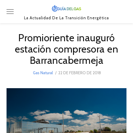
La Actualidad De La Transición Energética
Promioriente inauguró
estación compresora en
Barrancabermeja
POSTED
Gas Natural
22 DE FEBRERO DE 2018
21
ON
DE
MARZO
DE
2018