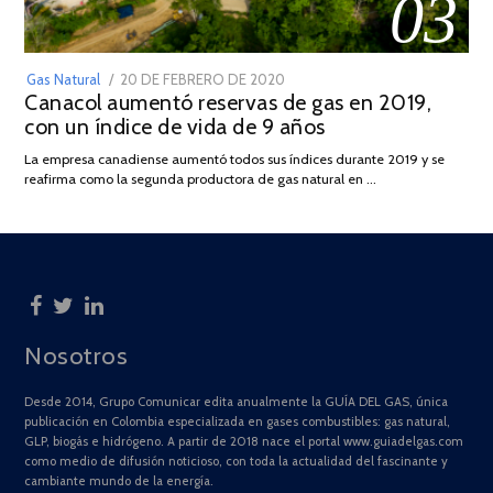
03
POSTED
Gas Natural
20 DE FEBRERO DE 2020
10
Canacol aumentó reservas de gas en 2019,
ON
DE
con un índice de vida de 9 años
JULIO
DE
La empresa canadiense aumentó todos sus índices durante 2019 y se
2025
reafirma como la segunda productora de gas natural en …
Nosotros
Desde 2014, Grupo Comunicar edita anualmente la GUÍA DEL GAS, única
publicación en Colombia especializada en gases combustibles: gas natural,
GLP, biogás e hidrógeno. A partir de 2018 nace el portal www.guiadelgas.com
como medio de difusión noticioso, con toda la actualidad del fascinante y
cambiante mundo de la energía.