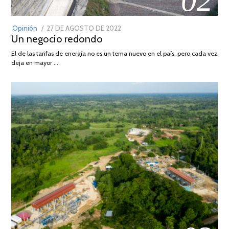
POSTED
Opinión
27 DE AGOSTO DE 2022
30
Un negocio redondo
ON
DE
AGOSTO
El de las tarifas de energía no es un tema nuevo en el país, pero cada vez
DE
deja en mayor …
2022