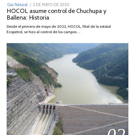
POSTED
Gas Natural
2 DE MAYO DE 2020
16
HOCOL asume control de Chuchupa y
ON
DE
Ballena: Historia
FEBRERO
DE
Desde el primero de mayo de 2022, HOCOL, filial de la estatal
2026
Ecopetrol, se hizo al control de los campos …
02