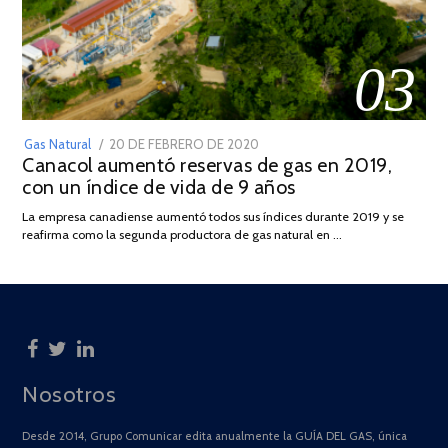
03
POSTED
Gas Natural
20 DE FEBRERO DE 2020
10
Canacol aumentó reservas de gas en 2019,
ON
DE
con un índice de vida de 9 años
JULIO
DE
La empresa canadiense aumentó todos sus índices durante 2019 y se
2025
reafirma como la segunda productora de gas natural en …
Nosotros
Desde 2014, Grupo Comunicar edita anualmente la GUÍA DEL GAS, única