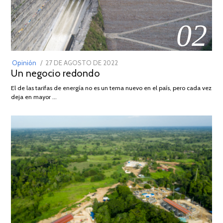
02
POSTED
Opinión
27 DE AGOSTO DE 2022
30
Un negocio redondo
ON
DE
AGOSTO
El de las tarifas de energía no es un tema nuevo en el país, pero cada vez
DE
deja en mayor …
2022