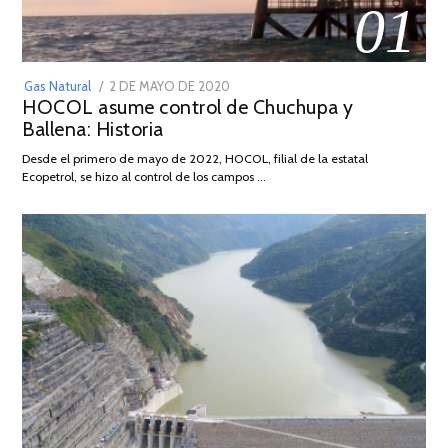
01
POSTED
Gas Natural
2 DE MAYO DE 2020
16
HOCOL asume control de Chuchupa y
ON
DE
Ballena: Historia
FEBRERO
DE
Desde el primero de mayo de 2022, HOCOL, filial de la estatal
2026
Ecopetrol, se hizo al control de los campos …