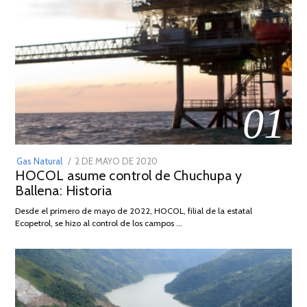
01
POSTED
Gas Natural
2 DE MAYO DE 2020
16
HOCOL asume control de Chuchupa y
ON
DE
Ballena: Historia
FEBRERO
DE
Desde el primero de mayo de 2022, HOCOL, filial de la estatal
2026
Ecopetrol, se hizo al control de los campos …