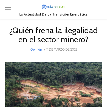
La Actualidad De La Transición Energética
¿Quién frena la ilegalidad
en el sector minero?
POSTED
Opinión
11 DE MARZO DE 2025
11
ON
DE
MARZO
DE
2025