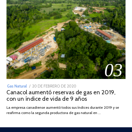
03
POSTED
Gas Natural
20 DE FEBRERO DE 2020
10
Canacol aumentó reservas de gas en 2019,
ON
DE
con un índice de vida de 9 años
JULIO
DE
La empresa canadiense aumentó todos sus índices durante 2019 y se
2025
reafirma como la segunda productora de gas natural en …