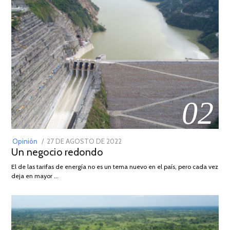
02
POSTED
Opinión
27 DE AGOSTO DE 2022
30
Un negocio redondo
ON
DE
AGOSTO
El de las tarifas de energía no es un tema nuevo en el país, pero cada vez
DE
deja en mayor …
2022