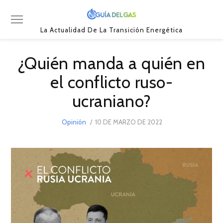
La Actualidad De La Transición Energética
¿Quién manda a quién en
el conflicto ruso-
ucraniano?
POSTED
Opinión
10 DE MARZO DE 2022
10
ON
DE
MARZO
DE
2022