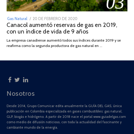
03
POSTED
Gas Natural
20 DE FEBRERO DE 2020
10
Canacol aumentó reservas de gas en 2019,
ON
DE
con un índice de vida de 9 años
JULIO
DE
La empresa canadiense aumentó todos sus índices durante 2019 y se
2025
reafirma como la segunda productora de gas natural en …
Nosotros
Desde 2014, Grupo Comunicar edita anualmente la GUÍA DEL GAS, única
publicación en Colombia especializada en gases combustibles: gas natural,
GLP, biogás e hidrógeno. A partir de 2018 nace el portal www.guiadelgas.com
como medio de difusión noticioso, con toda la actualidad del fascinante y
cambiante mundo de la energía.