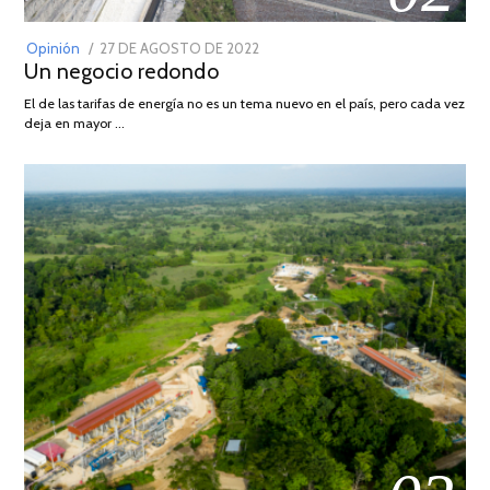
POSTED
Opinión
27 DE AGOSTO DE 2022
30
Un negocio redondo
ON
DE
AGOSTO
El de las tarifas de energía no es un tema nuevo en el país, pero cada vez
DE
deja en mayor …
2022