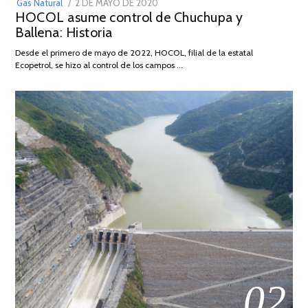
POSTED
Gas Natural
2 DE MAYO DE 2020
16
HOCOL asume control de Chuchupa y
ON
DE
Ballena: Historia
FEBRERO
DE
Desde el primero de mayo de 2022, HOCOL, filial de la estatal
2026
Ecopetrol, se hizo al control de los campos …
02