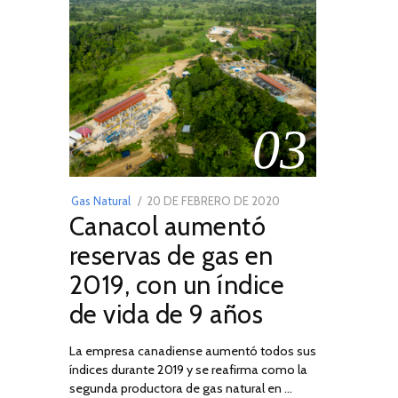
03
POSTED
Gas Natural
20 DE FEBRERO DE 2020
10
Canacol aumentó
ON
DE
JULIO
reservas de gas en
DE
2019, con un índice
2025
de vida de 9 años
La empresa canadiense aumentó todos sus
índices durante 2019 y se reafirma como la
segunda productora de gas natural en …