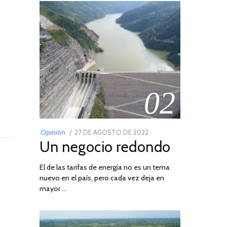
02
POSTED
Opinión
27 DE AGOSTO DE 2022
30
Un negocio redondo
ON
DE
AGOSTO
El de las tarifas de energía no es un tema
DE
nuevo en el país, pero cada vez deja en
2022
mayor …