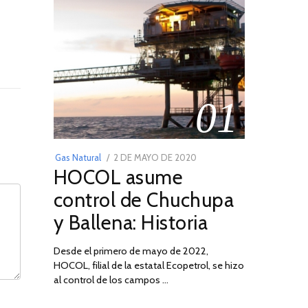
01
POSTED
Gas Natural
2 DE MAYO DE 2020
16
HOCOL asume
ON
DE
FEBRERO
control de Chuchupa
DE
y Ballena: Historia
2026
Desde el primero de mayo de 2022,
HOCOL, filial de la estatal Ecopetrol, se hizo
al control de los campos …