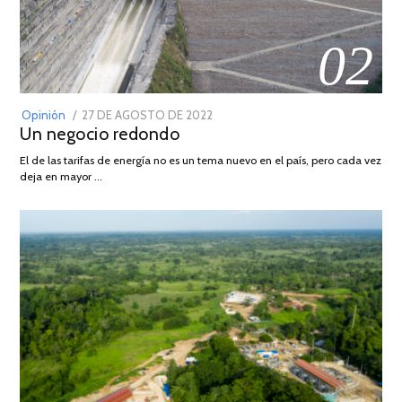
02
POSTED
Opinión
27 DE AGOSTO DE 2022
30
Un negocio redondo
ON
DE
AGOSTO
El de las tarifas de energía no es un tema nuevo en el país, pero cada vez
DE
deja en mayor …
2022