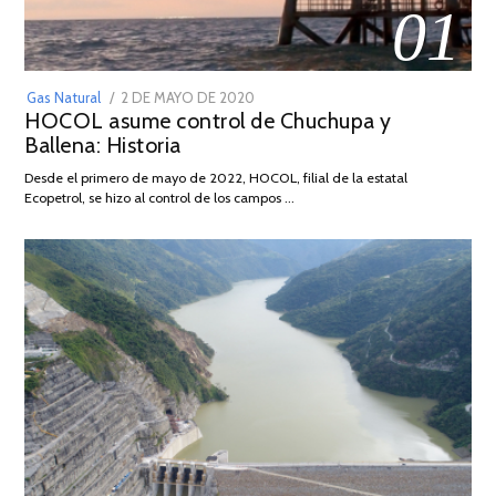
01
POSTED
Gas Natural
2 DE MAYO DE 2020
16
HOCOL asume control de Chuchupa y
ON
DE
Ballena: Historia
FEBRERO
DE
Desde el primero de mayo de 2022, HOCOL, filial de la estatal
2026
Ecopetrol, se hizo al control de los campos …