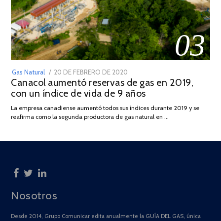
03
POSTED
Gas Natural
20 DE FEBRERO DE 2020
10
Canacol aumentó reservas de gas en 2019,
ON
DE
con un índice de vida de 9 años
JULIO
DE
La empresa canadiense aumentó todos sus índices durante 2019 y se
2025
reafirma como la segunda productora de gas natural en …
Nosotros
Desde 2014, Grupo Comunicar edita anualmente la GUÍA DEL GAS, única