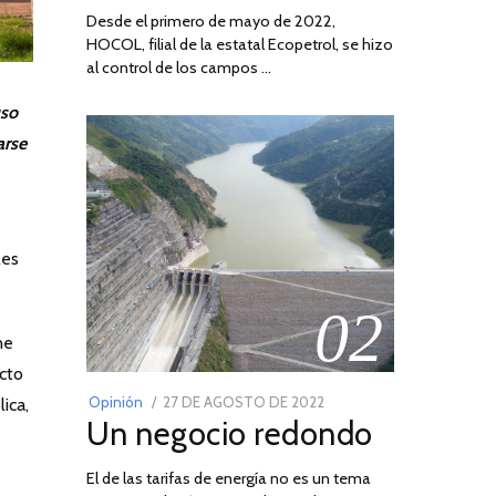
Desde el primero de mayo de 2022,
HOCOL, filial de la estatal Ecopetrol, se hizo
al control de los campos …
uso
arse
les
02
ne
ecto
POSTED
Opinión
27 DE AGOSTO DE 2022
30
ica,
Un negocio redondo
ON
DE
AGOSTO
El de las tarifas de energía no es un tema
DE