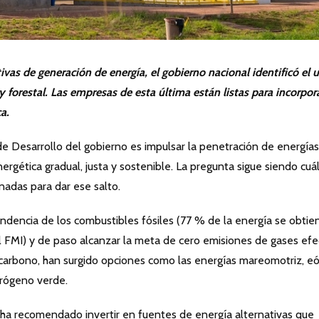
tivas de generación de energía, el gobierno nacional identificó el 
 forestal. Las empresas de esta última están listas para incorpor
a.
de Desarrollo del gobierno es impulsar la penetración de energías
ergética gradual, justa y sostenible. La pregunta sigue siendo cuá
nadas para dar ese salto.
endencia de los combustibles fósiles (77 % de la energía se obtie
el FMI) y de paso alcanzar la meta de cero emisiones de gases ef
carbono, han surgido opciones como las energías mareomotriz, eól
idrógeno verde.
 ha recomendado invertir en fuentes de energía alternativas que