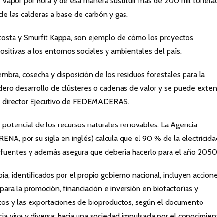
 vapor por hora y de esa manera sustituir más de 200 mil tonela
e las calderas a base de carbón y gas.
osta y Smurfit Kappa, son ejemplo de cómo los proyectos
sitivas a los entornos sociales y ambientales del país.
iembra, cosecha y disposición de los residuos forestales para la
dero desarrollo de clústeres o cadenas de valor y se puede exte
 el director Ejecutivo de FEDEMADERAS.
 potencial de los recursos naturales renovables. La Agencia
ENA, por su sigla en inglés) calcula que el 90 % de la electricida
 fuentes y además asegura que debería hacerlo para el año 2050
a, identificados por el propio gobierno nacional, incluyen accion
ara la promoción, financiación e inversión en biofactorías y
tos y las exportaciones de bioproductos, según el documento
 viva y diversa: hacia una sociedad impulsada por el conocimient