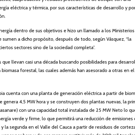
gía eléctrica y térmica, por sus características de desarrollo y por
ón.
energía dentro de sus objetivos e hizo un llamado a los Ministerios
se sumen a dicho propósito, después de todo, según Vásquez, “la
ciertos sectores sino de la sociedad completa”.
s que llevan casi una década buscando posibilidades para desarrol
 biomasa forestal, las cuales además han asesorado a otras en el
bia cuenta con una planta de generación eléctrica a partir de bio
ue genera 4,5 MW hora y se construyen dos plantas nuevas, la pri
(Casanare) con una capacidad total instalada de 25 MW Neto lo qu
gía verde y firme, lo que permitirá una reducción de emisiones
y la segunda en el Valle del Cauca a partir de residuos de cortez