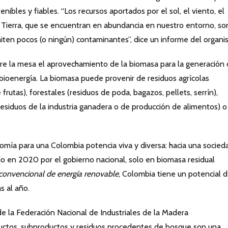
enibles y fiables. “Los recursos aportados por el sol, el viento, el
la Tierra, que se encuentran en abundancia en nuestro entorno, so
iten pocos (o ningún) contaminantes”, dice un informe del organi
re la mesa el aprovechamiento de la biomasa para la generación
 bioenergía. La biomasa puede provenir de residuos agrícolas
 frutas), forestales (residuos de poda, bagazos, pellets, serrín),
residuos de la industria ganadera o de producción de alimentos) o
ía para una Colombia potencia viva y diversa: hacia una socied
do en 2020 por el gobierno nacional, solo en biomasa residual
convencional de energía renovable
, Colombia tiene un potencial 
s al año.
de la Federación Nacional de Industriales de la Madera
tos, subproductos y residuos procedentes de bosque son una