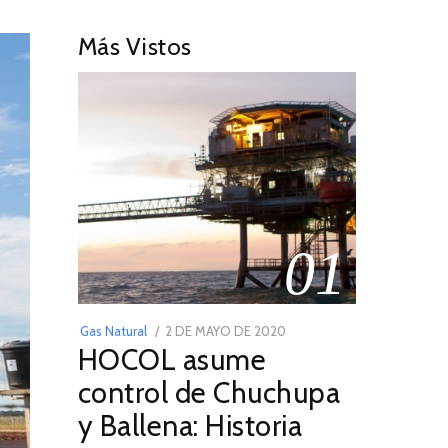
Más Vistos
01
POSTED
Gas Natural
2 DE MAYO DE 2020
16
HOCOL asume
ON
DE
FEBRERO
control de Chuchupa
DE
y Ballena: Historia
2026