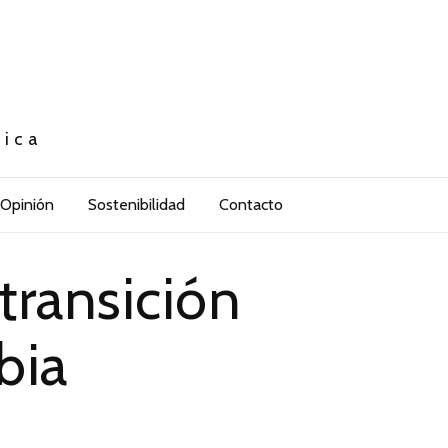
tica
Opinión
Sostenibilidad
Contacto
 transición
bia