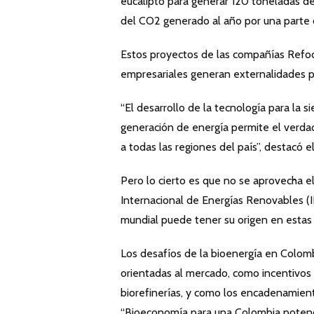
eucalipto para generar 120 toneladas de
del CO2 generado al año por una parte d
Estos proyectos de las compañías Refoc
empresariales generan externalidades po
“El desarrollo de la tecnología para la s
generación de energía permite el verda
a todas las regiones del país”, destacó
Pero lo cierto es que no se aprovecha el
Internacional de Energías Renovables (IR
mundial puede tener su origen en estas
Los desafíos de la bioenergía en Colombi
orientadas al mercado, como incentivos p
biorefinerías, y como los encadenamien
“Bioeconomía para una Colombia potencia