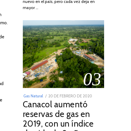
nuevo en el país, pero cada vez deja en
2022
mayor …
n
smo.
 de
03
ad
POSTED
Gas Natural
20 DE FEBRERO DE 2020
10
de
Canacol aumentó
ON
DE
JULIO
reservas de gas en
DE
2019, con un índice
2025