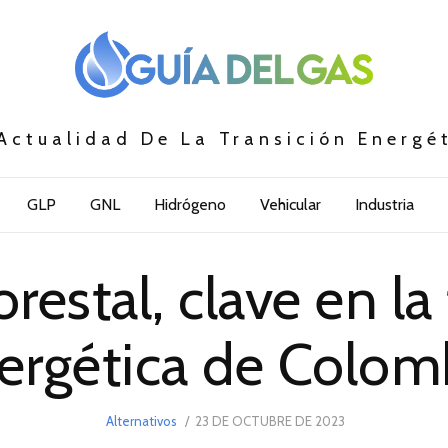
Actualidad De La Transición Energé
GLP
GNL
Hidrógeno
Vehicular
Industria
restal, clave en la
ergética de Colom
POSTED
Alternativos
23 DE OCTUBRE DE 2023
ON