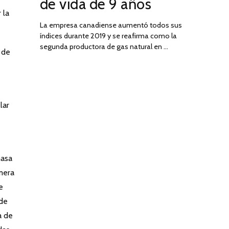
de vida de 9 años
 la
La empresa canadiense aumentó todos sus
índices durante 2019 y se reafirma como la
segunda productora de gas natural en …
 de
lar
masa
mera
e
 de
a de