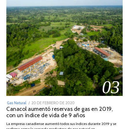
03
POSTED
Gas Natural
20 DE FEBRERO DE 2020
10
Canacol aumentó reservas de gas en 2019,
ON
DE
con un índice de vida de 9 años
JULIO
DE
La empresa canadiense aumentó todos sus índices durante 2019 y se
2025
reafirma como la segunda productora de gas natural en …