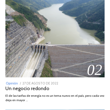
02
POSTED
Opinión
27 DE AGOSTO DE 2022
30
Un negocio redondo
ON
DE
AGOSTO
El de las tarifas de energía no es un tema nuevo en el país, pero cada vez
DE
deja en mayor …
2022