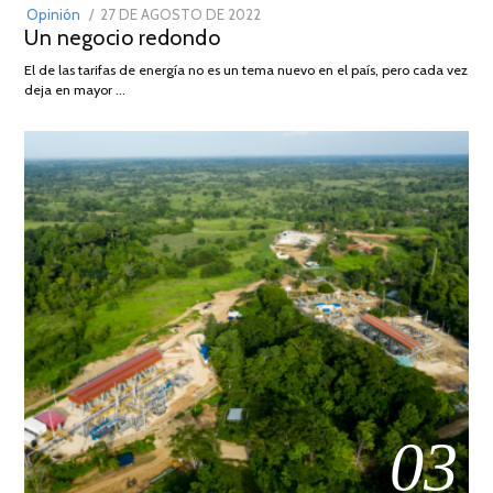
POSTED
Opinión
27 DE AGOSTO DE 2022
30
Un negocio redondo
ON
DE
AGOSTO
El de las tarifas de energía no es un tema nuevo en el país, pero cada vez
DE
deja en mayor …
2022
03