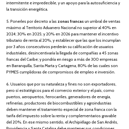
intermitente e impredecible, y un apoyo para la autosuficiencia y
la transición energética.
5. Ponerles por decreto a las
zonas francas
un umbral de ventas
máximo al Territorio Aduanero Nacional no superior al 40% en
2024; 30% en 2025; y 20% en 2026 para mantener el incentivo
tributario de renta al 20%, y establecer que las que los incumplan
por 3 años consecutivos perderán su calificación de usuarios
industriales, desincentivaría la llegada de compañías a 45 zonas
francas del Caribe; y pondría en riesgo a más de 300 empresas
en Barranquilla, Santa Marta y Cartagena, 80% de las cuales son
PYMES cumplidoras de compromisos de empleo e inversión.
6. Usuarios que por su naturaleza y fines no son exportadores,
pero sí estratégicos para el comercio exterior y el país, como
puertos, aeropuertos, ferrocarriles, generadores de energía,
refinerías, productores de biocombustibles y agroindustrias
deben mantener el tratamiento especial de zona franca con la
tarifa del impuesto sobre la renta y complementarios gravable
del 20%. En ese mismo sentido, el Archipiélago de San Andrés,
Providencia y Santa Catalina debe mantener sus condiciones