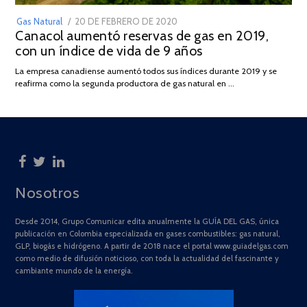
POSTED
Gas Natural
20 DE FEBRERO DE 2020
10
Canacol aumentó reservas de gas en 2019,
ON
DE
con un índice de vida de 9 años
JULIO
DE
La empresa canadiense aumentó todos sus índices durante 2019 y se
2025
reafirma como la segunda productora de gas natural en …
Nosotros
Desde 2014, Grupo Comunicar edita anualmente la GUÍA DEL GAS, única
publicación en Colombia especializada en gases combustibles: gas natural,
GLP, biogás e hidrógeno. A partir de 2018 nace el portal www.guiadelgas.com
como medio de difusión noticioso, con toda la actualidad del fascinante y
cambiante mundo de la energía.