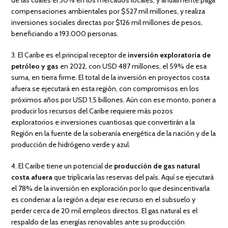
de las cuales el 30% en los mercados locales; y anualmente paga
compensaciones ambientales por $527 mil millones, y realiza
inversiones sociales directas por $126 mil millones de pesos,
beneficiando a 193.000 personas.
3. El Caribe es el principal receptor de
inversión exploratoria de
petróleo y gas
en 2022, con USD 487 millones, el 59% de esa
suma, en tierra firme. El total de la inversión en proyectos costa
afuera se ejecutará en esta región, con compromisos en los
próximos años por USD 1,5 billones. Aún con ese monto, poner a
producir los recursos del Caribe requiere más pozos
exploratorios e inversiones cuantiosas que convertirán a la
Región en la fuente de la soberanía energética de la nación y de la
producción de hidrógeno verde y azul.
4. El Caribe tiene un potencial de
producción de gas natural
costa afuera
que triplicaría las reservas del país. Aquí se ejecutará
el 78% de la inversión en exploración por lo que desincentivarla
es condenar a la región a dejar ese recurso en el subsuelo y
perder cerca de 20 mil empleos directos. El gas natural es el
respaldo de las energías renovables ante su producción