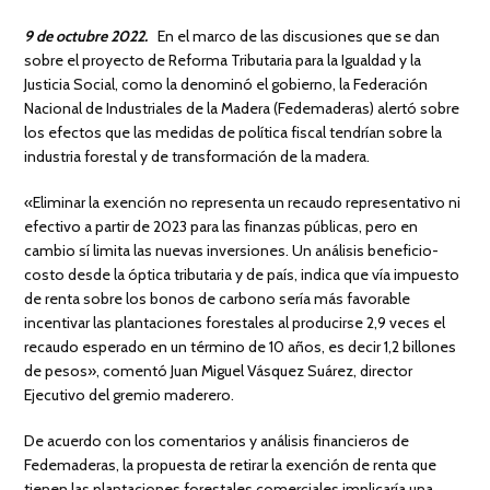
9 de octubre 2022.
En el marco de las discusiones que se dan
sobre el proyecto de Reforma Tributaria para la Igualdad y la
Justicia Social, como la denominó el gobierno, la Federación
Nacional de Industriales de la Madera (Fedemaderas) alertó sobre
los efectos que las medidas de política fiscal tendrían sobre la
industria forestal y de transformación de la madera.
«Eliminar la exención no representa un recaudo representativo ni
efectivo a partir de 2023 para las finanzas públicas, pero en
cambio sí limita las nuevas inversiones. Un análisis beneficio-
costo desde la óptica tributaria y de país, indica que vía impuesto
de renta sobre los bonos de carbono sería más favorable
incentivar las plantaciones forestales al producirse 2,9 veces el
recaudo esperado en un término de 10 años, es decir 1,2 billones
de pesos», comentó Juan Miguel Vásquez Suárez, director
Ejecutivo del gremio maderero.
De acuerdo con los comentarios y análisis financieros de
Fedemaderas, la propuesta de retirar la exención de renta que
tienen las plantaciones forestales comerciales implicaría una