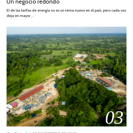
Un negocio redondo
ON
DE
AGOSTO
El de las tarifas de energía no es un tema nuevo en el país, pero cada vez
DE
deja en mayor …
2022
03