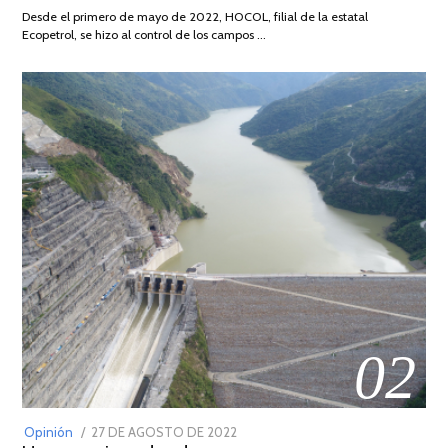
DE
Desde el primero de mayo de 2022, HOCOL, filial de la estatal
2026
Ecopetrol, se hizo al control de los campos …
02
POSTED
Opinión
27 DE AGOSTO DE 2022
30