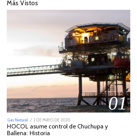
Más Vistos
01
POSTED
Gas Natural
2 DE MAYO DE 2020
16
HOCOL asume control de Chuchupa y
ON
DE
Ballena: Historia
FEBRERO