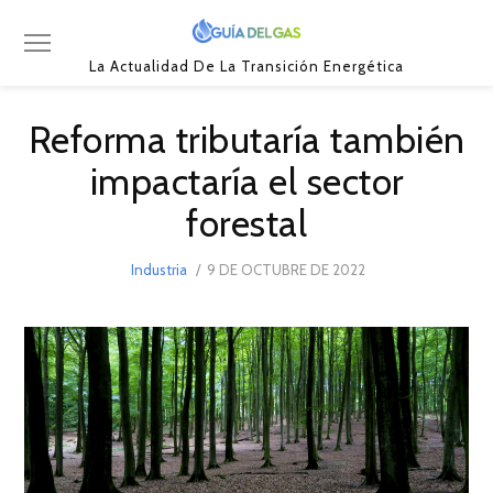
La Actualidad De La Transición Energética
Reforma tributaría también
impactaría el sector
forestal
POSTED
Industria
9 DE OCTUBRE DE 2022
9
ON
DE
OCTUBRE
DE
2022