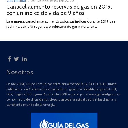
POSTED
Gas Natural
20 DE FEBRERO DE 2020
10
Canacol aumentó reservas de gas en 2019,
ON
DE
con un índice de vida de 9 años
JULIO
DE
La empresa canadiense aumentó todos sus índices durante 2019 y se
2025
reafirma como la segunda productora de gas natural en …
Nosotros
Desde 2014, Grupo Comunicar edita anualmente la GUÍA DEL GAS, única
publicación en Colombia especializada en gases combustibles: gas natural,
GLP, biogás e hidrógeno. A partir de 2018 nace el portal www.guiadelgas.com
como medio de difusión noticioso, con toda la actualidad del fascinante y
cambiante mundo de la energía.