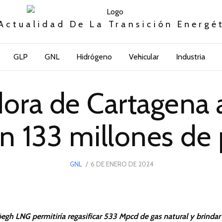
Actualidad De La Transición Energé
GLP
GNL
Hidrógeno
Vehicular
Industria
dora de Cartagena 
n 133 millones de 
POSTED
GNL
6 DE ENERO DE 2024
26
ON
DE
ABRIL
DE
2025
gh LNG permitiría regasificar 533 Mpcd de gas natural y brindar