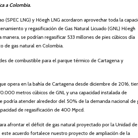
ica a Colombia
.
yao (SPEC LNG) y Höegh LNG acordaron aprovechar toda la capac
acenamiento y regasificación de Gas Natural Licuado (GNL) Höegh
 manera, se podrían regasificar 533 millones de pies cúbicos día
to de gas natural en Colombia.
des de combustible para el parque térmico de Cartagena y
ue opera en la bahía de Cartagena desde diciembre de 2016, tie
0.000 metros cúbicos de GNL y una capacidad instalada de
l se podría atender alrededor del 50% de la demanda nacional de 
apacidad de regasificación de 400 Mpcd.
ra afrontar el déficit de gas natural proyectado por la Unidad de
 este acuerdo fortalece nuestro proyecto de ampliación de la