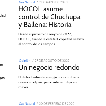
POSTED
Gas Natural
2 DE MAYO DE 2020
16
HOCOL asume
ON
DE
FEBRERO
control de Chuchupa
idad
DE
y Ballena: Historia
2026
Desde el primero de mayo de 2022,
HOCOL, filial de la estatal Ecopetrol, se hizo
02
al control de los campos …
POSTED
Opinión
27 DE AGOSTO DE 2022
30
ne
Un negocio redondo
ON
DE
AGOSTO
El de las tarifas de energía no es un tema
DE
gas
nuevo en el país, pero cada vez deja en
2022
03
mayor …
POSTED
Gas Natural
20 DE FEBRERO DE 2020
10