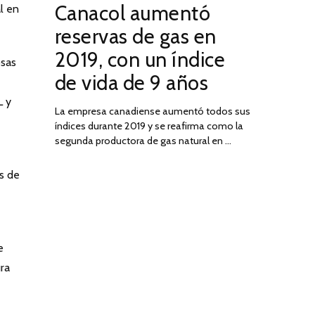
Canacol aumentó
l en
ON
DE
JULIO
reservas de gas en
DE
2019, con un índice
2025
osas
de vida de 9 años
L y
La empresa canadiense aumentó todos sus
índices durante 2019 y se reafirma como la
segunda productora de gas natural en …
s de
e
ura