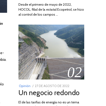
Desde el primero de mayo de 2022,
HOCOL, filial de la estatal Ecopetrol, se hizo
al control de los campos …
ón
re-
bia.
02
olo
POSTED
Opinión
27 DE AGOSTO DE 2022
30
Un negocio redondo
ON
DE
AGOSTO
n
El de las tarifas de energía no es un tema
DE