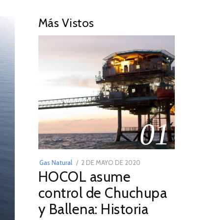
Más Vistos
01
POSTED
Gas Natural
2 DE MAYO DE 2020
16
HOCOL asume
ON
DE
FEBRERO
control de Chuchupa
DE
y Ballena: Historia
2026