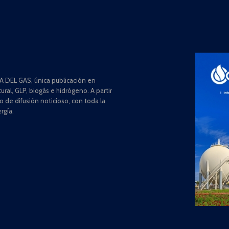
 DEL GAS, única publicación en
ral, GLP, biogás e hidrógeno. A partir
de difusión noticioso, con toda la
rgía.