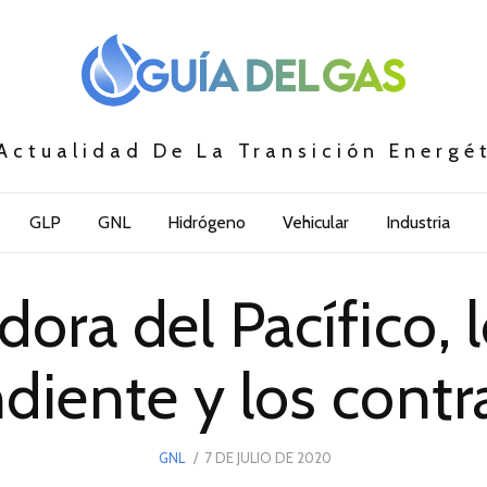
Actualidad De La Transición Energé
GLP
GNL
Hidrógeno
Vehicular
Industria
dora del Pacífico, 
diente y los contr
POSTED
GNL
7 DE JULIO DE 2020
7
ON
DE