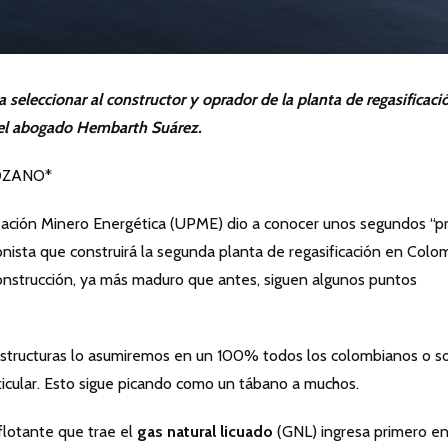
 seleccionar al constructor y oprador de la planta de regasificaci
del abogado Hembarth Suárez.
OZANO*
ción Minero Energética (UPME) dio a conocer unos segundos “p
nista que construirá la segunda planta de regasificación en Colom
nstrucción, ya más maduro que antes, siguen algunos puntos
aestructuras lo asumiremos en un 100% todos los colombianos o s
icular. Esto sigue picando como un tábano a muchos.
 flotante que trae el
gas natural licuado
(GNL) ingresa primero e