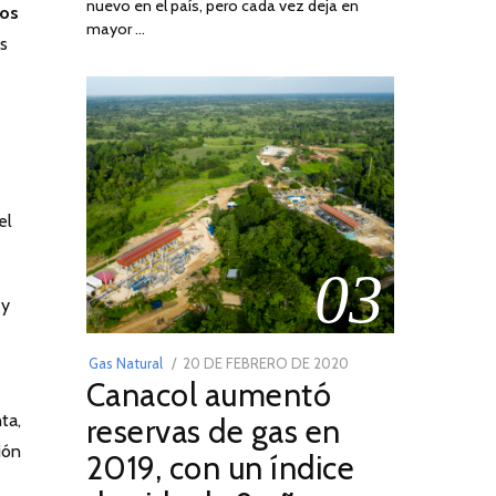
nuevo en el país, pero cada vez deja en
2022
os
mayor …
as
el
03
 y
POSTED
Gas Natural
20 DE FEBRERO DE 2020
10
Canacol aumentó
ON
DE
JULIO
ta,
reservas de gas en
DE
ión
2019, con un índice
2025