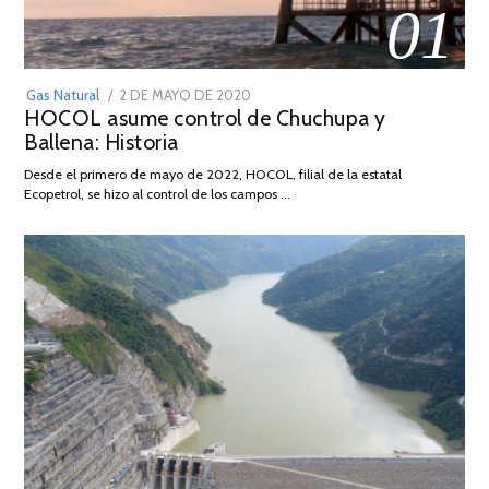
01
POSTED
Gas Natural
2 DE MAYO DE 2020
16
HOCOL asume control de Chuchupa y
ON
DE
Ballena: Historia
FEBRERO
DE
Desde el primero de mayo de 2022, HOCOL, filial de la estatal
2026
Ecopetrol, se hizo al control de los campos …