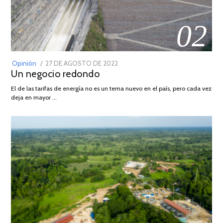
02
POSTED
Opinión
27 DE AGOSTO DE 2022
30
Un negocio redondo
ON
DE
AGOSTO
El de las tarifas de energía no es un tema nuevo en el país, pero cada vez
DE
deja en mayor …
2022