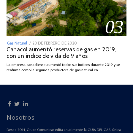
03
POSTED
Gas Natural
20 DE FEBRERO DE 2020
10
Canacol aumentó reservas de gas en 2019,
ON
DE
con un índice de vida de 9 años
JULIO
DE
La empresa canadiense aumentó todos sus índices durante 2019 y se
2025
reafirma como la segunda productora de gas natural en …
Nosotros
Desde 2014, Grupo Comunicar edita anualmente la GUÍA DEL GAS, única