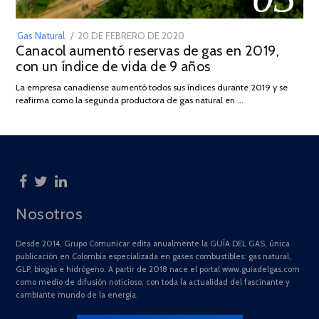
POSTED
Gas Natural
20 DE FEBRERO DE 2020
10
Canacol aumentó reservas de gas en 2019,
ON
DE
con un índice de vida de 9 años
JULIO
DE
La empresa canadiense aumentó todos sus índices durante 2019 y se
2025
reafirma como la segunda productora de gas natural en …
Nosotros
Desde 2014, Grupo Comunicar edita anualmente la GUÍA DEL GAS, única
publicación en Colombia especializada en gases combustibles: gas natural,
GLP, biogás e hidrógeno. A partir de 2018 nace el portal www.guiadelgas.com
como medio de difusión noticioso, con toda la actualidad del fascinante y
cambiante mundo de la energía.