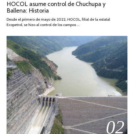
HOCOL asume control de Chuchupa y
ON
DE
Ballena: Historia
FEBRERO
DE
Desde el primero de mayo de 2022, HOCOL, filial de la estatal
2026
Ecopetrol, se hizo al control de los campos …
02