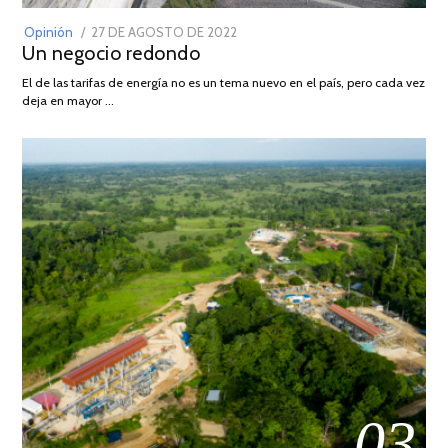
POSTED
Opinión
27 DE AGOSTO DE 2022
30
Un negocio redondo
ON
DE
AGOSTO
El de las tarifas de energía no es un tema nuevo en el país, pero cada vez
DE
deja en mayor …
2022
03