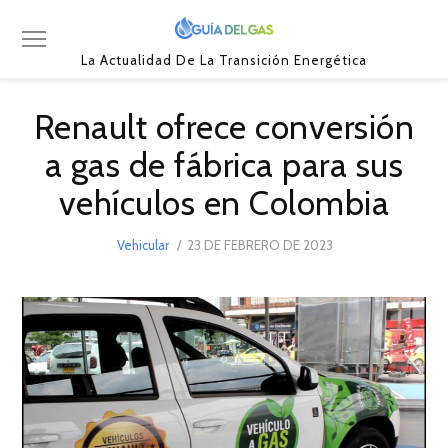
La Actualidad De La Transición Energética
Renault ofrece conversión
a gas de fábrica para sus
vehículos en Colombia
POSTED
Vehicular
23 DE FEBRERO DE 2023
23
ON
DE
FEBRERO
DE
2023