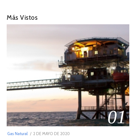
Más Vistos
01
POSTED
Gas Natural
2 DE MAYO DE 2020
16