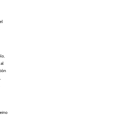
el
s
lo,
 al
ción
,
.
Reino