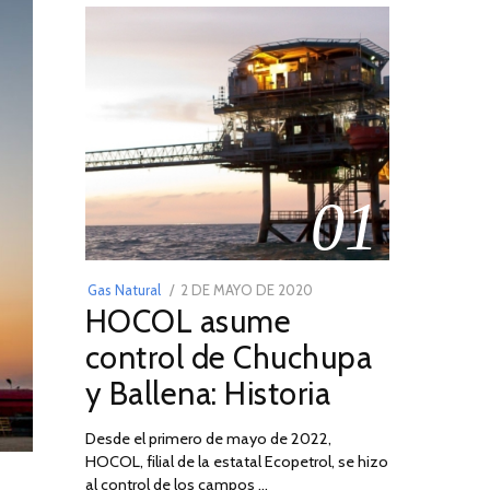
01
POSTED
Gas Natural
2 DE MAYO DE 2020
16
HOCOL asume
ON
DE
FEBRERO
control de Chuchupa
DE
y Ballena: Historia
2026
Desde el primero de mayo de 2022,
HOCOL, filial de la estatal Ecopetrol, se hizo
al control de los campos …