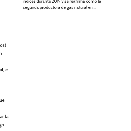
índices durante 2019 y se reafirma como la
segunda productora de gas natural en …
tos)
n
l, e
que
ar la
rgo