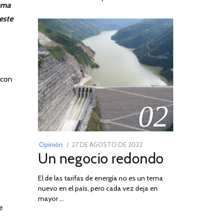
tema
este
 con
02
POSTED
Opinión
27 DE AGOSTO DE 2022
30
Un negocio redondo
ON
DE
AGOSTO
El de las tarifas de energía no es un tema
DE
nuevo en el país, pero cada vez deja en
2022
mayor …
e