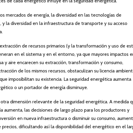
s de cada energético influye en la seguridad energética.
los mercados de energía, la diversidad en las tecnologías de
 y la diversidad en la infraestructura de transporte y su acceso
a.
extracción de recursos primarios (y la transformación y uso de es
eneran en el sistema y en el entorno, ya que mayores impactos e
gua y aire encarecen su extracción, transformación y consumo,
tracción de los mismos recursos, obstaculizan su licencia ambienta
ue imposibilitan su existencia. La seguridad energética aumenta
gético o un portador de energía disminuye.
es otra dimensión relevante de la seguridad energética. A medida 
gía aumenta, las decisiones de largo plazo para los productores y
versión en nueva infraestructura o disminuir su consumo, aument
precios, dificultando así la disponibilidad del energético en el la