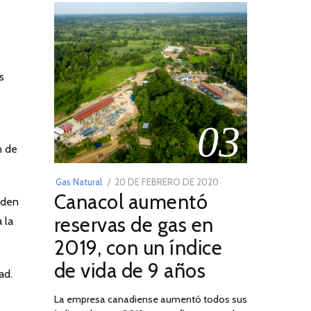
s
03
n de
POSTED
Gas Natural
20 DE FEBRERO DE 2020
10
Canacol aumentó
ON
DE
nden
JULIO
reservas de gas en
 la
DE
2019, con un índice
2025
de vida de 9 años
ad.
La empresa canadiense aumentó todos sus