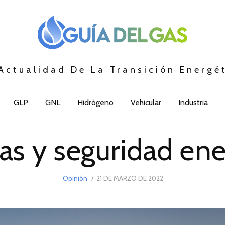
Actualidad De La Transición Energé
GLP
GNL
Hidrógeno
Vehicular
Industria
as y seguridad ene
POSTED
Opinión
21 DE MARZO DE 2022
21
ON
DE
MARZO
DE
2022