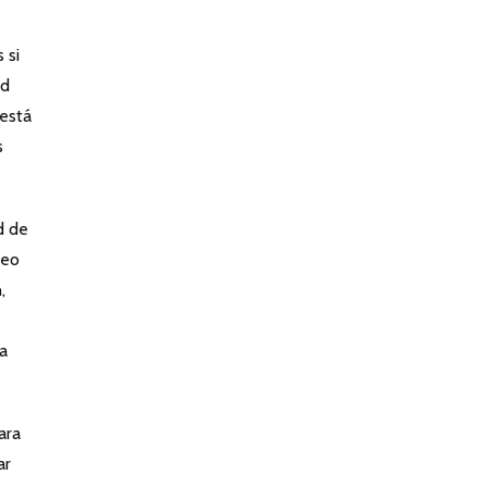
 si
ad
 está
s
d de
leo
,
a
ara
ar