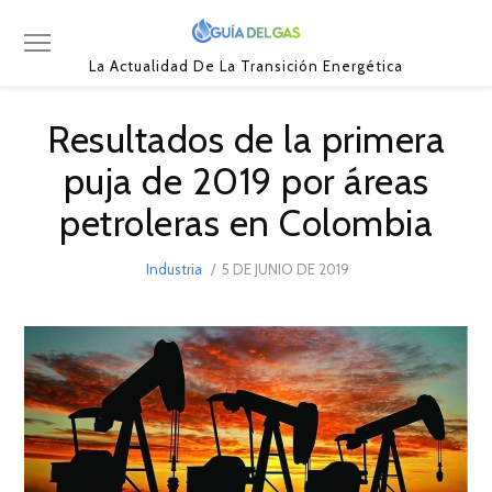
La Actualidad De La Transición Energética
Resultados de la primera
puja de 2019 por áreas
petroleras en Colombia
POSTED
Industria
5 DE JUNIO DE 2019
5
ON
DE
JUNIO
DE
2019