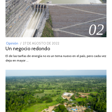
02
POSTED
Opinión
27 DE AGOSTO DE 2022
30
Un negocio redondo
ON
DE
AGOSTO
El de las tarifas de energía no es un tema nuevo en el país, pero cada vez
DE
deja en mayor …
2022