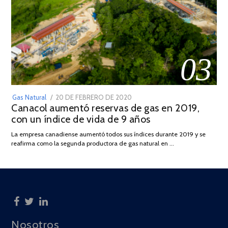
03
POSTED
Gas Natural
20 DE FEBRERO DE 2020
10
Canacol aumentó reservas de gas en 2019,
ON
DE
con un índice de vida de 9 años
JULIO
DE
La empresa canadiense aumentó todos sus índices durante 2019 y se
2025
reafirma como la segunda productora de gas natural en …
Nosotros