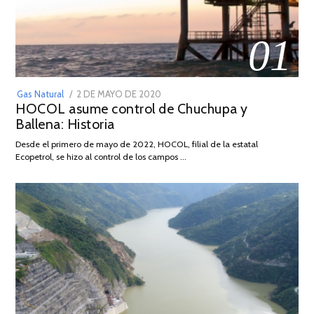
01
POSTED
Gas Natural
2 DE MAYO DE 2020
16
HOCOL asume control de Chuchupa y
ON
DE
Ballena: Historia
FEBRERO
DE
Desde el primero de mayo de 2022, HOCOL, filial de la estatal
2026
Ecopetrol, se hizo al control de los campos …