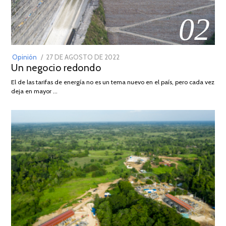
02
POSTED
Opinión
27 DE AGOSTO DE 2022
30
Un negocio redondo
ON
DE
AGOSTO
El de las tarifas de energía no es un tema nuevo en el país, pero cada vez
DE
deja en mayor …
2022