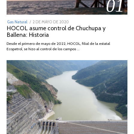
01
POSTED
Gas Natural
2 DE MAYO DE 2020
16
HOCOL asume control de Chuchupa y
ON
DE
Ballena: Historia
FEBRERO
DE
Desde el primero de mayo de 2022, HOCOL, filial de la estatal
2026
Ecopetrol, se hizo al control de los campos …