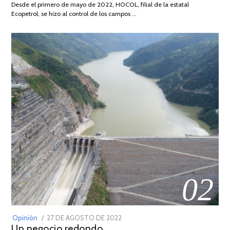
Desde el primero de mayo de 2022, HOCOL, filial de la estatal
2026
Ecopetrol, se hizo al control de los campos …
02
POSTED
Opinión
27 DE AGOSTO DE 2022
30
Un negocio redondo
ON
DE