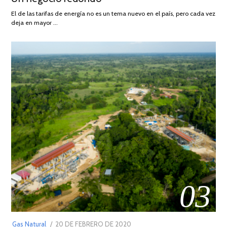
AGOSTO
El de las tarifas de energía no es un tema nuevo en el país, pero cada vez
DE
deja en mayor …
2022
03
POSTED
Gas Natural
20 DE FEBRERO DE 2020
10