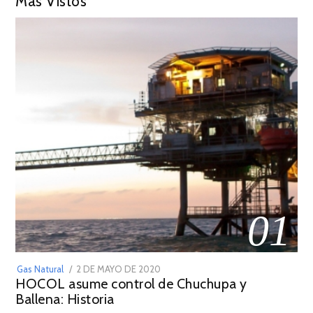
Más Vistos
01
POSTED
Gas Natural
2 DE MAYO DE 2020
16
HOCOL asume control de Chuchupa y
ON
DE
Ballena: Historia
FEBRERO
DE