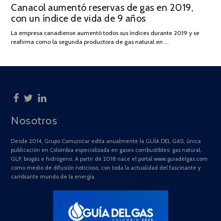
Canacol aumentó reservas de gas en 2019,
ON
DE
con un índice de vida de 9 años
JULIO
DE
La empresa canadiense aumentó todos sus índices durante 2019 y se
2025
reafirma como la segunda productora de gas natural en …
Nosotros
Desde 2014, Grupo Comunicar edita anualmente la GUÍA DEL GAS, única
publicación en Colombia especializada en gases combustibles: gas natural,
GLP, biogás e hidrógeno. A partir de 2018 nace el portal www.guiadelgas.com
como medio de difusión noticioso, con toda la actualidad del fascinante y
cambiante mundo de la energía.