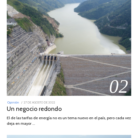
02
POSTED
Opinión
27 DE AGOSTO DE 2022
30
ON
Un negocio redondo
DE
AGOSTO
DE
El de las tarifas de energía no es un tema nuevo en el país, pero cada vez
2022
deja en mayor …