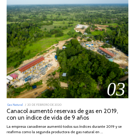
03
POSTED
Gas Natural
20 DE FEBRERO DE 2020
10
ON
Canacol aumentó reservas de gas en 2019,
DE
JULIO
con un índice de vida de 9 años
DE
2025
La empresa canadiense aumentó todos sus índices durante 2019 y se
reafirma como la segunda productora de gas natural en …