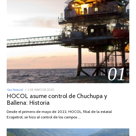
01
POSTED
Gas Natural
2 DE MAYO DE 2020
16
ON
HOCOL asume control de Chuchupa y
DE
FEBRERO
Ballena: Historia
DE
2026
Desde el primero de mayo de 2022, HOCOL, filial de la estatal
Ecopetrol, se hizo al control de los campos …