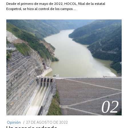
DE
Desde el primero de mayo de 2022, HOCOL, filial de la estatal
2026
Ecopetrol, se hizo al control de los campos …
02
POSTED
Opinión
27 DE AGOSTO DE 2022
30
ON