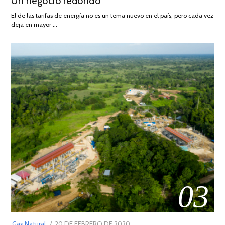
Un negocio redondo
DE
AGOSTO
El de las tarifas de energía no es un tema nuevo en el país, pero cada vez
DE
deja en mayor …
2022
03
POSTED
Gas Natural
20 DE FEBRERO DE 2020
10