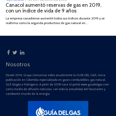
Canacol aumentó reservas de gas en 2019,
ON
DE
con un índice de vida de 9 años
JULIO
DE
La empresa canadiense aumentó todos sus índices durante 2019 y se
2025
reafirma como la segunda productora de gas natural en …
Nosotros
Desde 2014, Grupo Comunicar edita anualmente la GUÍA DEL GAS, única
publicación en Colombia especializada en gases combustibles: gas natural,
GLP, biogás e hidrógeno. A partir de 2018 nace el portal www.guiadelgas.com
como medio de difusión noticioso, con toda la actualidad del fascinante y
cambiante mundo de la energía.