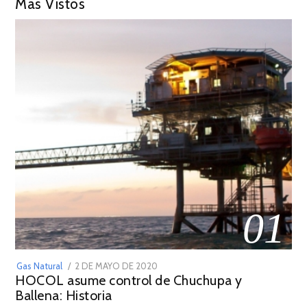
Más Vistos
01
POSTED
Gas Natural
2 DE MAYO DE 2020
16
HOCOL asume control de Chuchupa y
ON
DE
Ballena: Historia
FEBRERO