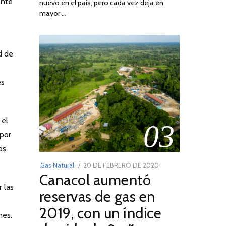
ente
nuevo en el país, pero cada vez deja en
2022
mayor …
d de
es
 el
03
 por
os
POSTED
Gas Natural
20 DE FEBRERO DE 2020
10
Canacol aumentó
ON
DE
 las
JULIO
reservas de gas en
DE
2019, con un índice
2025
nes.