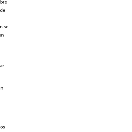
obre
 de
en se
un
se
en
los