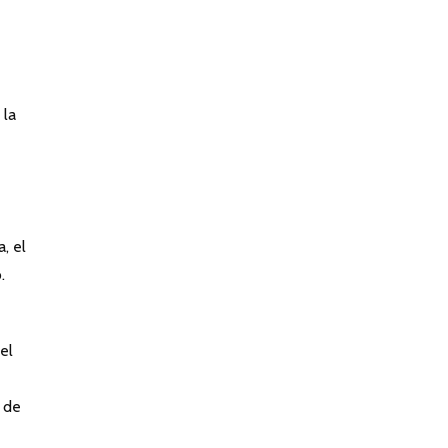
 la
, el
.
el
 de