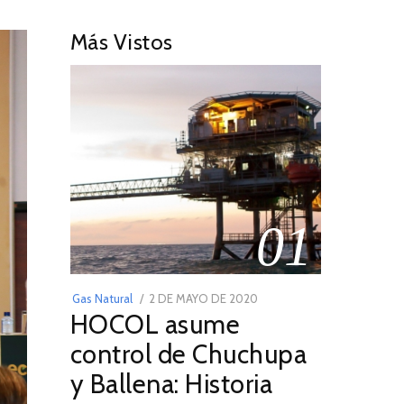
Más Vistos
01
POSTED
Gas Natural
2 DE MAYO DE 2020
16
HOCOL asume
ON
DE
FEBRERO
control de Chuchupa
DE
y Ballena: Historia
2026