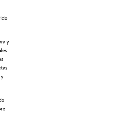
icio
ara y
ales
es
etas
 y
ndo
bre