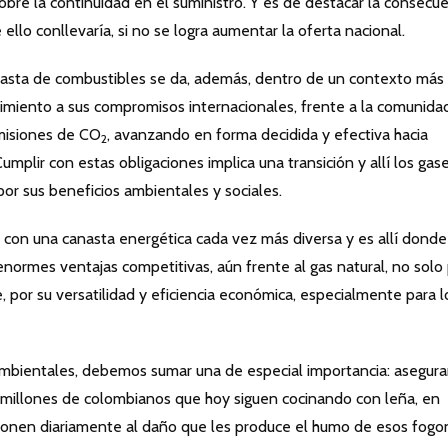
obre la continuidad en el suministro. Y es de destacar la consecu
 ello conllevaría, si no se logra aumentar la oferta nacional.
nasta de combustibles se da, además, dentro de un contexto más
limiento a sus compromisos internacionales, frente a la comunida
misiones de CO
, avanzando en forma decidida y efectiva hacia
2
mplir con estas obligaciones implica una transición y allí los gas
por sus beneficios ambientales y sociales.
r con una canasta energética cada vez más diversa y es allí donde
normes ventajas competitivas, aún frente al gas natural, no solo
e, por su versatilidad y eficiencia económica, especialmente para l
ambientales, debemos sumar una de especial importancia: asegurar
 millones de colombianos que hoy siguen cocinando con leña, en
xponen diariamente al daño que les produce el humo de esos fogo