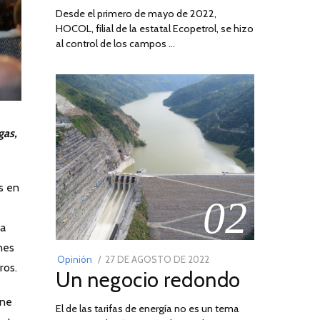
Desde el primero de mayo de 2022,
HOCOL, filial de la estatal Ecopetrol, se hizo
al control de los campos …
os en
02
 a
nes
POSTED
Opinión
27 DE AGOSTO DE 2022
30
ros.
Un negocio redondo
ON
DE
AGOSTO
ene
El de las tarifas de energía no es un tema
DE