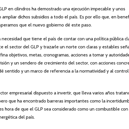
 GLP en cilindros ha demostrado una ejecución impecable y unos
 ampliar dichos subsidios a todo el país. Es por ello que, en benef
speramos que el nuevo gobierno dé este paso.
necesidad que tiene el país de contar con una política pública cl
e el sector del GLP y trazarle un norte con claras y estables señ
efina objetivos, metas, cronogramas, acciones a tomar y autoridad
visión y un sendero de crecimiento del sector, con acciones concr
 dé sentido y un marco de referencia a la normatividad y al control
or empresarial dispuesto a invertir, que lleva varios años trata
 pero que ha encontrado barreras importantes como la incertidum
a es hora de que el GLP sea considerado como un combustible con
ergética del país.