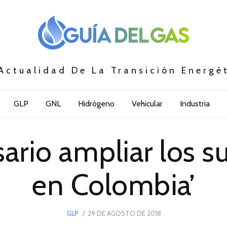
Actualidad De La Transición Energé
GLP
GNL
Hidrógeno
Vehicular
Industria
ario ampliar los s
en Colombia’
POSTED
GLP
29 DE AGOSTO DE 2018
ON