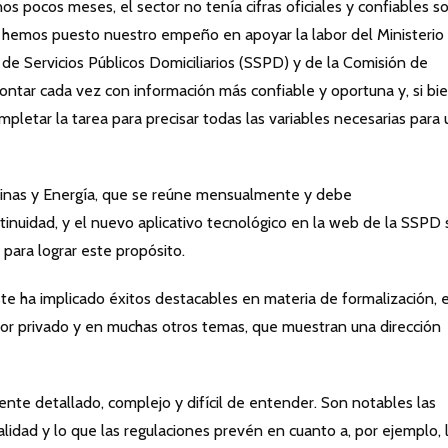
s pocos meses, el sector no tenía cifras oficiales y confiables s
emos puesto nuestro empeño en apoyar la labor del Ministerio
 de Servicios Públicos Domiciliarios (SSPD) y de la Comisión de
ontar cada vez con información más confiable y oportuna y, si bi
letar la tarea para precisar todas las variables necesarias para 
Minas y Energía, que se reúne mensualmente y debe
ontinuidad, y el nuevo aplicativo tecnológico en la web de la SSPD 
para lograr este propósito.
ste ha implicado éxitos destacables en materia de formalización, 
tor privado y en muchas otros temas, que muestran una dirección
nte detallado, complejo y difícil de entender. Son notables las
alidad y lo que las regulaciones prevén en cuanto a, por ejemplo, 