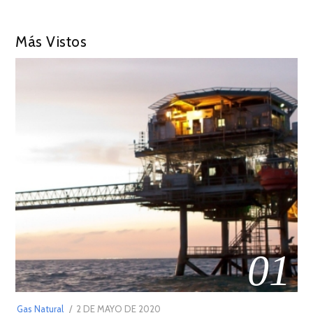
Más Vistos
01
POSTED
Gas Natural
2 DE MAYO DE 2020
16