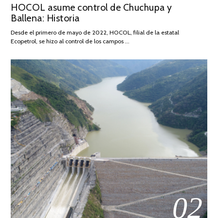
HOCOL asume control de Chuchupa y
ON
DE
Ballena: Historia
FEBRERO
DE
Desde el primero de mayo de 2022, HOCOL, filial de la estatal
2026
Ecopetrol, se hizo al control de los campos …
02