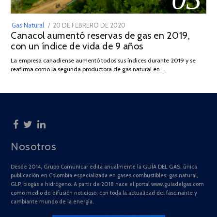
POSTED
Gas Natural
20 DE FEBRERO DE 2020
10
Canacol aumentó reservas de gas en 2019,
ON
DE
con un índice de vida de 9 años
JULIO
DE
La empresa canadiense aumentó todos sus índices durante 2019 y se
2025
reafirma como la segunda productora de gas natural en …
Nosotros
Desde 2014, Grupo Comunicar edita anualmente la GUÍA DEL GAS, única
publicación en Colombia especializada en gases combustibles: gas natural,
GLP, biogás e hidrógeno. A partir de 2018 nace el portal www.guiadelgas.com
como medio de difusión noticioso, con toda la actualidad del fascinante y
cambiante mundo de la energía.