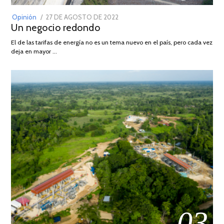
POSTED
Opinión
27 DE AGOSTO DE 2022
30
Un negocio redondo
ON
DE
AGOSTO
El de las tarifas de energía no es un tema nuevo en el país, pero cada vez
DE
deja en mayor …
2022
03