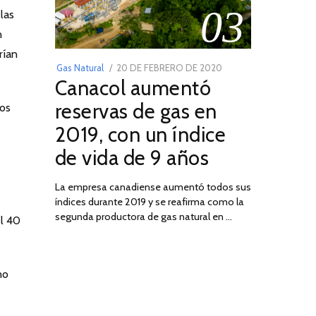
03
las
n
rían
POSTED
Gas Natural
20 DE FEBRERO DE 2020
10
Canacol aumentó
ON
DE
JULIO
reservas de gas en
ros
DE
2019, con un índice
2025
de vida de 9 años
La empresa canadiense aumentó todos sus
índices durante 2019 y se reafirma como la
segunda productora de gas natural en …
el 40
no