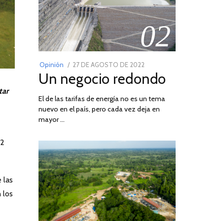
02
POSTED
Opinión
27 DE AGOSTO DE 2022
30
Un negocio redondo
ON
DE
AGOSTO
tar
El de las tarifas de energía no es un tema
DE
nuevo en el país, pero cada vez deja en
2022
mayor …
,2
 las
 los