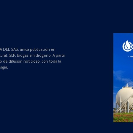
 DEL GAS, única publicación en
ral, GLP, biogás e hidrógeno. A partir
de difusión noticioso, con toda la
rgía.