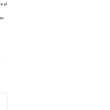
e el
 su