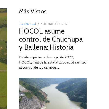
01
Más Vistos
POSTED
Gas Natural
2 DE MAYO DE 2020
16
HOCOL asume
ON
DE
FEBRERO
control de Chuchupa
DE
y Ballena: Historia
2026
Desde el primero de mayo de 2022,
HOCOL, filial de la estatal Ecopetrol, se hizo
al control de los campos …