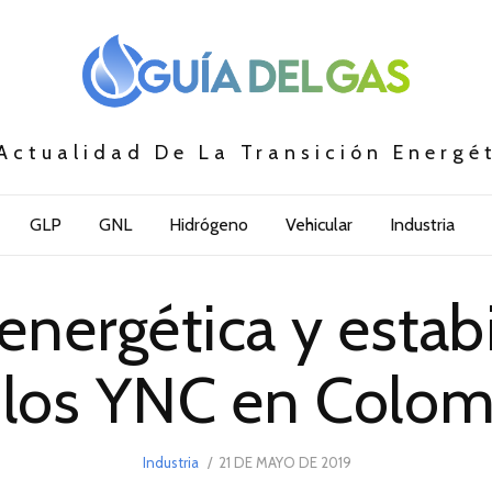
Actualidad De La Transición Energé
GLP
GNL
Hidrógeno
Vehicular
Industria
nergética y estabi
n los YNC en Colom
POSTED
Industria
21 DE MAYO DE 2019
24
ON
DE