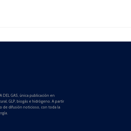
 DEL GAS, única publicación en
ral, GLP, biogás e hidrógeno. A partir
de difusión noticioso, con toda la
rgía.