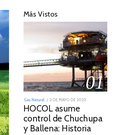
Más Vistos
01
POSTED
Gas Natural
2 DE MAYO DE 2020
16
HOCOL asume
ON
DE
FEBRERO
control de Chuchupa
DE
y Ballena: Historia
2026