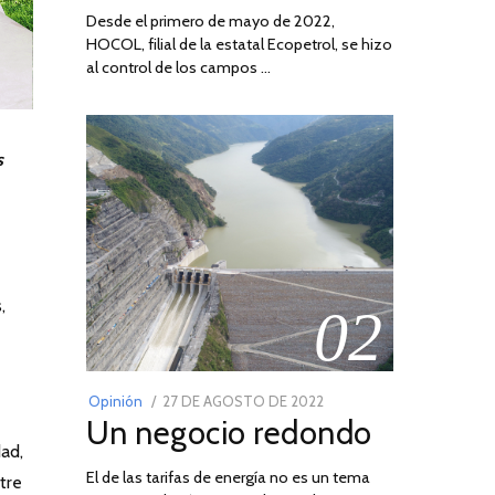
Desde el primero de mayo de 2022,
HOCOL, filial de la estatal Ecopetrol, se hizo
al control de los campos …
s
,
02
POSTED
Opinión
27 DE AGOSTO DE 2022
30
Un negocio redondo
ON
DE
dad,
AGOSTO
El de las tarifas de energía no es un tema
DE
tre