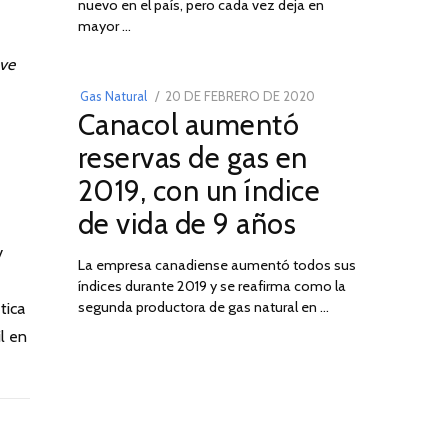
nuevo en el país, pero cada vez deja en
2022
03
mayor …
ave
POSTED
Gas Natural
20 DE FEBRERO DE 2020
10
Canacol aumentó
ON
DE
JULIO
reservas de gas en
DE
2019, con un índice
2025
de vida de 9 años
y
La empresa canadiense aumentó todos sus
índices durante 2019 y se reafirma como la
segunda productora de gas natural en …
tica
l en