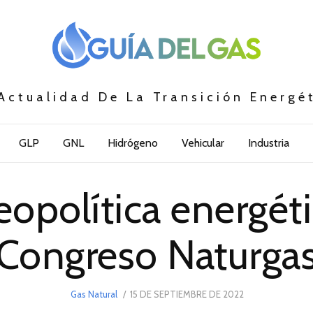
Actualidad De La Transición Energé
GLP
GNL
Hidrógeno
Vehicular
Industria
eopolítica energéti
Congreso Naturga
POSTED
Gas Natural
15 DE SEPTIEMBRE DE 2022
15
ON
DE