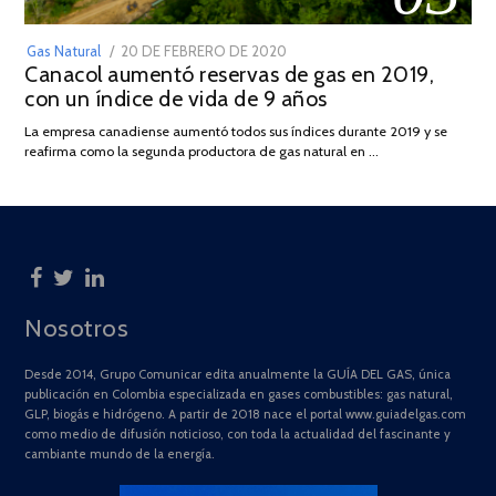
POSTED
Gas Natural
20 DE FEBRERO DE 2020
10
Canacol aumentó reservas de gas en 2019,
ON
DE
con un índice de vida de 9 años
JULIO
DE
La empresa canadiense aumentó todos sus índices durante 2019 y se
2025
reafirma como la segunda productora de gas natural en …
Nosotros
Desde 2014, Grupo Comunicar edita anualmente la GUÍA DEL GAS, única
publicación en Colombia especializada en gases combustibles: gas natural,
GLP, biogás e hidrógeno. A partir de 2018 nace el portal www.guiadelgas.com
como medio de difusión noticioso, con toda la actualidad del fascinante y
cambiante mundo de la energía.