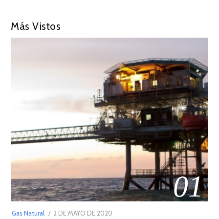
Más Vistos
01
POSTED
Gas Natural
2 DE MAYO DE 2020
16