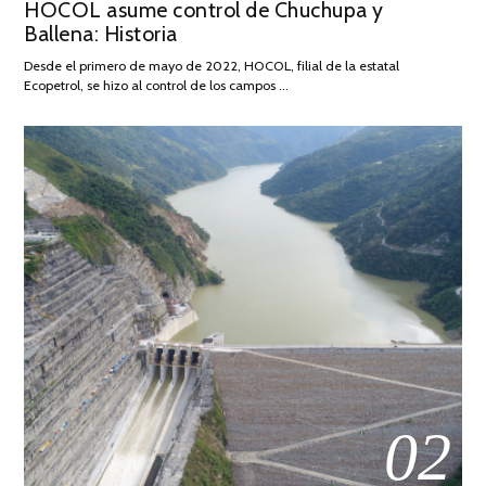
HOCOL asume control de Chuchupa y
ON
DE
Ballena: Historia
FEBRERO
DE
Desde el primero de mayo de 2022, HOCOL, filial de la estatal
2026
Ecopetrol, se hizo al control de los campos …
02