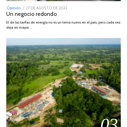
POSTED
Opinión
27 DE AGOSTO DE 2022
30
Un negocio redondo
ON
DE
AGOSTO
El de las tarifas de energía no es un tema nuevo en el país, pero cada vez
DE
deja en mayor …
2022
03