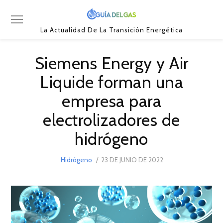
La Actualidad De La Transición Energética
Siemens Energy y Air
Liquide forman una
empresa para
electrolizadores de
hidrógeno
POSTED
Hidrógeno
23 DE JUNIO DE 2022
23
ON
DE
JUNIO
DE
2022