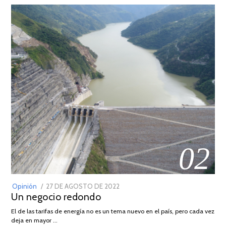
02
POSTED
Opinión
27 DE AGOSTO DE 2022
30
Un negocio redondo
ON
DE
AGOSTO
El de las tarifas de energía no es un tema nuevo en el país, pero cada vez
DE
deja en mayor …