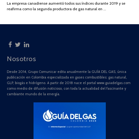
La empresa canadiense aumentó todos sus índices durante 2019 y se
2025
reafirma como la segunda productora de gas natural en …
Nosotros
Desde 2014, Grupo Comunicar edita anualmente la GUÍA DEL GAS, única
publicación en Colombia especializada en gases combustibles: gas natural,
GLP, biogás e hidrógeno. A partir de 2018 nace el portal www.guiadelgas.com
como medio de difusión noticioso, con toda la actualidad del fascinante y
cambiante mundo de la energía.