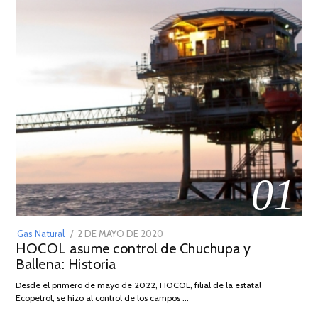
01
POSTED
Gas Natural
2 DE MAYO DE 2020
16
HOCOL asume control de Chuchupa y
ON
DE
Ballena: Historia
FEBRERO
DE
Desde el primero de mayo de 2022, HOCOL, filial de la estatal
2026
Ecopetrol, se hizo al control de los campos …