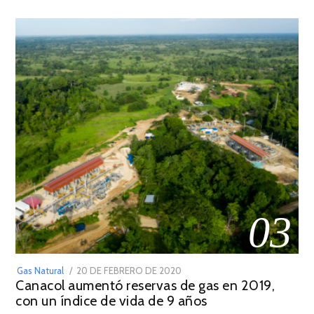
2022
03
POSTED
Gas Natural
20 DE FEBRERO DE 2020
10
Canacol aumentó reservas de gas en 2019,
ON
DE
con un índice de vida de 9 años
JULIO
DE