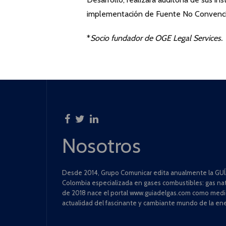
implementación de Fuente No Convenci
*
Socio fundador de
OGE Legal Services.
Nosotros
Desde 2014, Grupo Comunicar edita anualmente la GUÍA
Colombia especializada en gases combustibles: gas natu
de 2018 nace el portal www.guiadelgas.com como medio 
actualidad del fascinante y cambiante mundo de la ene