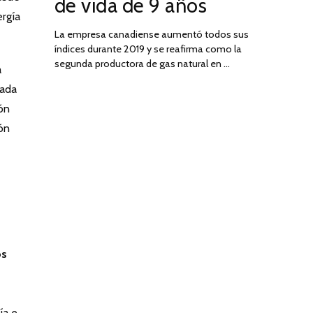
de vida de 9 años
ergía
La empresa canadiense aumentó todos sus
índices durante 2019 y se reafirma como la
segunda productora de gas natural en …
a
lada
ón
ión
os
ía e