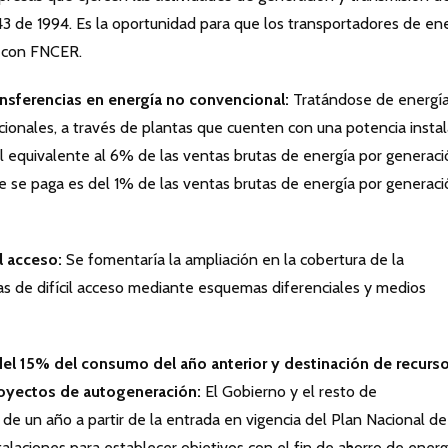
143 de 1994. Es la oportunidad para que los transportadores de en
n con FNCER.
ansferencias en energía no convencional:
Tratándose de energí
ionales, a través de plantas que cuenten con una potencia insta
l equivalente al 6% de las ventas brutas de energía por generaci
ue se paga es del 1% de las ventas brutas de energía por generac
il acceso:
Se fomentaría la ampliación en la cobertura de la
nas de difícil acceso mediante esquemas diferenciales y medios
 del 15% del consumo del año anterior y destinación de recurs
royectos de autogeneración:
El Gobierno y el resto de
de un año a partir de la entrada en vigencia del Plan Nacional de
stalaciones para establecer objetivos con el fin de ahorro de energ