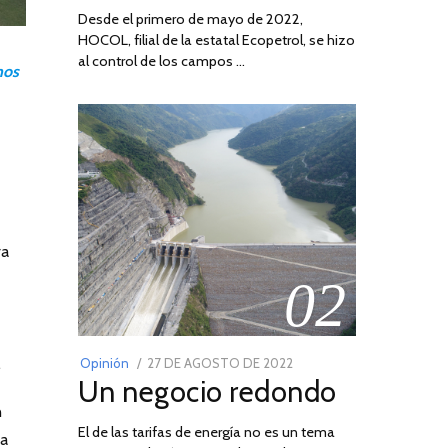
Desde el primero de mayo de 2022,
HOCOL, filial de la estatal Ecopetrol, se hizo
al control de los campos …
nos
ra
02
POSTED
.
Opinión
27 DE AGOSTO DE 2022
30
Un negocio redondo
ON
DE
AGOSTO
n
El de las tarifas de energía no es un tema
DE
ra