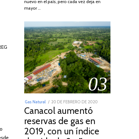
nuevo en el país, pero cada vez deja en
2022
e
mayor …
CREG
03
POSTED
Gas Natural
20 DE FEBRERO DE 2020
10
Canacol aumentó
ON
DE
JULIO
reservas de gas en
DE
2019, con un índice
no
2025
esde