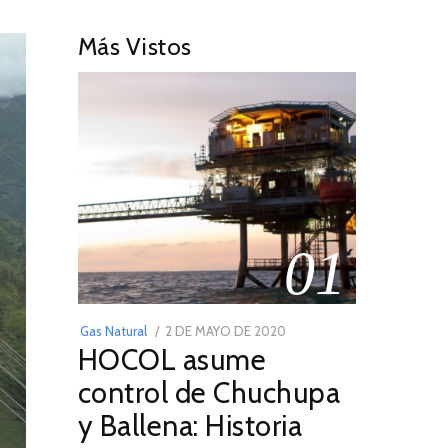
Más Vistos
01
POSTED
Gas Natural
2 DE MAYO DE 2020
16
HOCOL asume
ON
DE
FEBRERO
control de Chuchupa
DE
y Ballena: Historia
2026