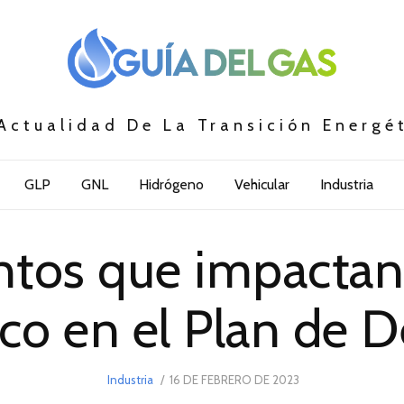
Actualidad De La Transición Energé
GLP
GNL
Hidrógeno
Vehicular
Industria
ntos que impactan 
co en el Plan de D
POSTED
Industria
16 DE FEBRERO DE 2023
16
ON
DE