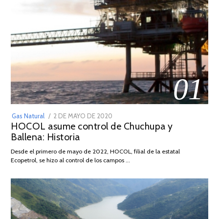
01
POSTED
Gas Natural
2 DE MAYO DE 2020
16
HOCOL asume control de Chuchupa y
ON
DE
Ballena: Historia
FEBRERO
DE
Desde el primero de mayo de 2022, HOCOL, filial de la estatal
2026
Ecopetrol, se hizo al control de los campos …