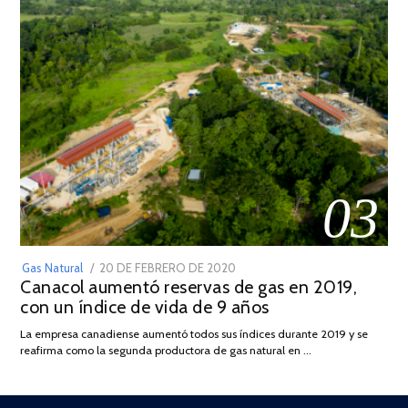
03
POSTED
Gas Natural
20 DE FEBRERO DE 2020
10
Canacol aumentó reservas de gas en 2019,
ON
DE
con un índice de vida de 9 años
JULIO
DE
La empresa canadiense aumentó todos sus índices durante 2019 y se
2025
reafirma como la segunda productora de gas natural en …