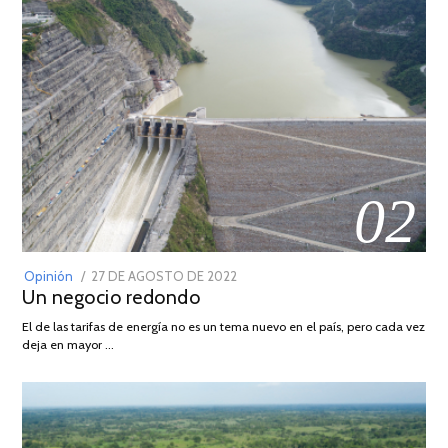
02
POSTED
Opinión
27 DE AGOSTO DE 2022
30
Un negocio redondo
ON
DE
AGOSTO
El de las tarifas de energía no es un tema nuevo en el país, pero cada vez
DE
deja en mayor …
2022