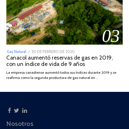
03
POSTED
Gas Natural
20 DE FEBRERO DE 2020
10
Canacol aumentó reservas de gas en 2019,
ON
DE
con un índice de vida de 9 años
JULIO
DE
La empresa canadiense aumentó todos sus índices durante 2019 y se
2025
reafirma como la segunda productora de gas natural en …
Nosotros