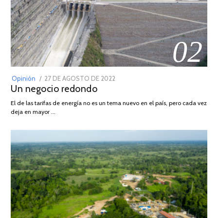
02
POSTED
Opinión
27 DE AGOSTO DE 2022
30
Un negocio redondo
ON
DE
AGOSTO
El de las tarifas de energía no es un tema nuevo en el país, pero cada vez
DE
deja en mayor …
2022