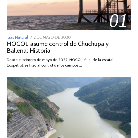
01
POSTED
Gas Natural
2 DE MAYO DE 2020
16
HOCOL asume control de Chuchupa y
ON
DE
Ballena: Historia
FEBRERO
DE
Desde el primero de mayo de 2022, HOCOL, filial de la estatal
2026
Ecopetrol, se hizo al control de los campos …