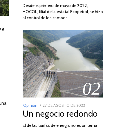
Desde el primero de mayo de 2022,
HOCOL, filial de la estatal Ecopetrol, se hizo
al control de los campos …
s a
02
 una
POSTED
Opinión
27 DE AGOSTO DE 2022
30
Un negocio redondo
ON
DE
AGOSTO
El de las tarifas de energía no es un tema
DE