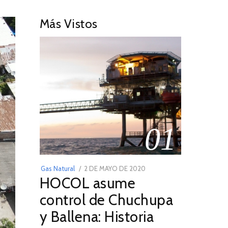
Más Vistos
01
POSTED
Gas Natural
2 DE MAYO DE 2020
16
HOCOL asume
ON
DE
FEBRERO
control de Chuchupa
DE
y Ballena: Historia
2026