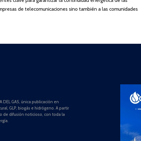
ntes clave para garantizar la continuidad energética de las
 empresas de telecomunicaciones sino también a las comunidades
 DEL GAS, única publicación en
ral, GLP, biogás e hidrógeno. A partir
de difusión noticioso, con toda la
rgía.