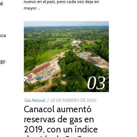
nuevo en el país, pero cada vez deja en
2022
al
mayor …
sca
gy.
03
POSTED
Gas Natural
20 DE FEBRERO DE 2020
10
Canacol aumentó
ON
DE
JULIO
reservas de gas en
DE
2019, con un índice
2025