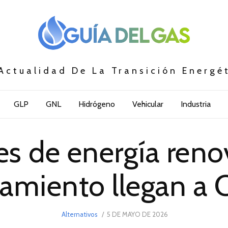
Actualidad De La Transición Energé
GLP
GNL
Hidrógeno
Vehicular
Industria
es de energía reno
amiento llegan a 
POSTED
Alternativos
5 DE MAYO DE 2026
5
ON
DE