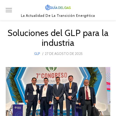
La Actualidad De La Transición Energética
Soluciones del GLP para la
industria
POSTED
GLP
27 DE AGOSTO DE 2025
27
ON
DE
AGOSTO
DE
2025