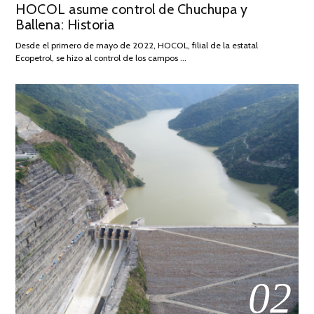
HOCOL asume control de Chuchupa y
ON
DE
Ballena: Historia
FEBRERO
DE
Desde el primero de mayo de 2022, HOCOL, filial de la estatal
2026
Ecopetrol, se hizo al control de los campos …
02