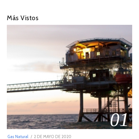
Más Vistos
01
POSTED
Gas Natural
2 DE MAYO DE 2020
16