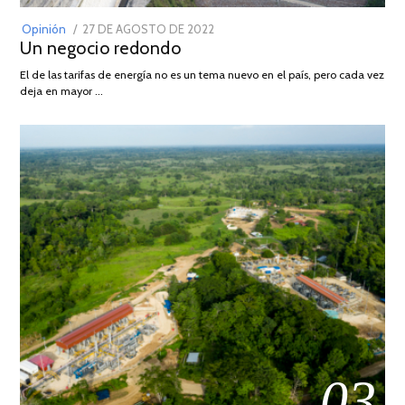
POSTED
Opinión
27 DE AGOSTO DE 2022
30
Un negocio redondo
ON
DE
AGOSTO
El de las tarifas de energía no es un tema nuevo en el país, pero cada vez
DE
deja en mayor …
2022
03