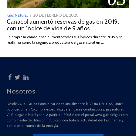
POSTED
Gas Natural
20 DE FEBRERO DE 2020
10
Canacol aumentó reservas de gas en 2019,
ON
DE
con un índice de vida de 9 años
JULIO
DE
La empresa canadiense aumentó todos sus índices durante 2019 y se
2025
reafirma como la segunda productora de gas natural en …
Nosotros
Desde 2014, Grupo Comunicar edita anualmente la GUÍA DEL GAS, única
publicación en Colombia especializada en gases combustibles: gas natural,
GLP, biogás e hidrógeno. A partir de 2018 nace el portal www.guiadelgas.com
como medio de difusión noticioso, con toda la actualidad del fascinante y
cambiante mundo de la energía.