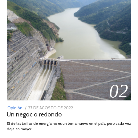
02
POSTED
Opinión
27 DE AGOSTO DE 2022
30
Un negocio redondo
ON
DE
AGOSTO
El de las tarifas de energía no es un tema nuevo en el país, pero cada vez
DE
deja en mayor …
2022