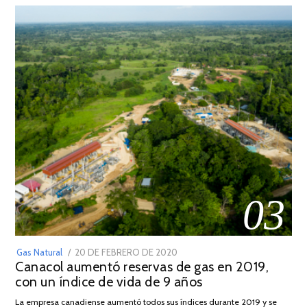
03
POSTED
Gas Natural
20 DE FEBRERO DE 2020
10
Canacol aumentó reservas de gas en 2019,
ON
DE
con un índice de vida de 9 años
JULIO
DE
La empresa canadiense aumentó todos sus índices durante 2019 y se
2025