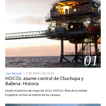
01
POSTED
Gas Natural
2 DE MAYO DE 2020
16
HOCOL asume control de Chuchupa y
ON
DE
Ballena: Historia
FEBRERO
DE
Desde el primero de mayo de 2022, HOCOL, filial de la estatal
2026
Ecopetrol, se hizo al control de los campos …