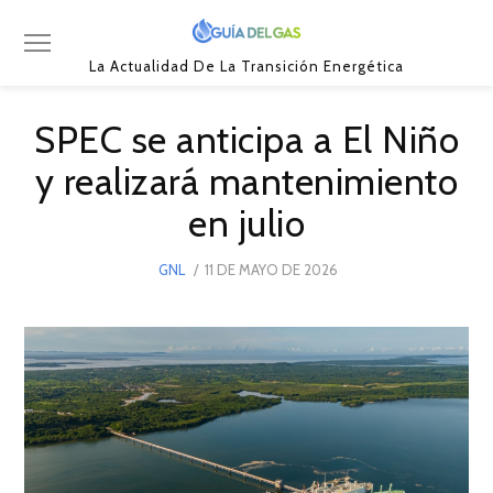
La Actualidad De La Transición Energética
SPEC se anticipa a El Niño
y realizará mantenimiento
en julio
POSTED
GNL
11 DE MAYO DE 2026
11
ON
DE
MAYO
DE
2026