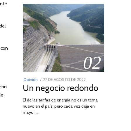
ente
del
 con
02
POSTED
Opinión
27 DE AGOSTO DE 2022
30
Un negocio redondo
ON
 con
DE
AGOSTO
de
El de las tarifas de energía no es un tema
DE
nuevo en el país, pero cada vez deja en
2022
03
mayor …