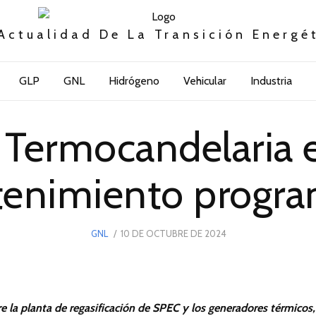
Actualidad De La Transición Energé
GLP
GNL
Hidrógeno
Vehicular
Industria
 Termocandelaria e
enimiento progr
POSTED
GNL
10 DE OCTUBRE DE 2024
23
ON
DE
FEBRERO
DE
2026
e la planta de regasificación de SPEC y los generadores térmicos,