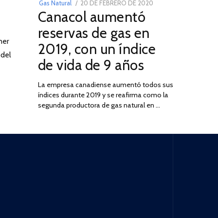
POSTED
Gas Natural
20 DE FEBRERO DE 2020
10
Canacol aumentó
ON
DE
JULIO
reservas de gas en
DE
ner
2019, con un índice
2025
 del
de vida de 9 años
La empresa canadiense aumentó todos sus
índices durante 2019 y se reafirma como la
segunda productora de gas natural en …