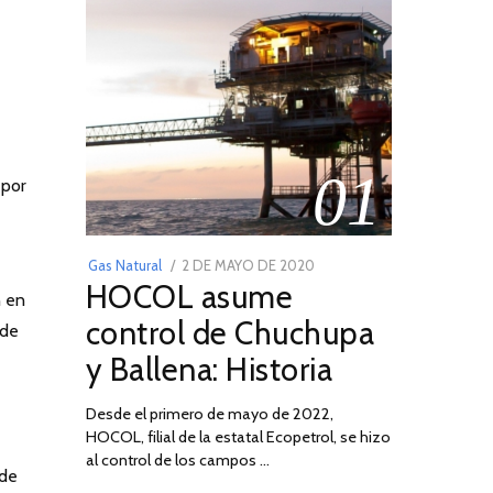
01
 por
POSTED
Gas Natural
2 DE MAYO DE 2020
16
HOCOL asume
ON
DE
n en
FEBRERO
control de Chuchupa
 de
DE
y Ballena: Historia
2026
Desde el primero de mayo de 2022,
HOCOL, filial de la estatal Ecopetrol, se hizo
al control de los campos …
 de