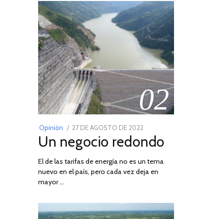
02
POSTED
Opinión
27 DE AGOSTO DE 2022
30
Un negocio redondo
ON
DE
AGOSTO
El de las tarifas de energía no es un tema
DE
nuevo en el país, pero cada vez deja en
2022
mayor …