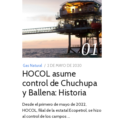
01
POSTED
Gas Natural
2 DE MAYO DE 2020
16
HOCOL asume
ON
DE
FEBRERO
control de Chuchupa
DE
y Ballena: Historia
2026
Desde el primero de mayo de 2022,
HOCOL, filial de la estatal Ecopetrol, se hizo
al control de los campos …