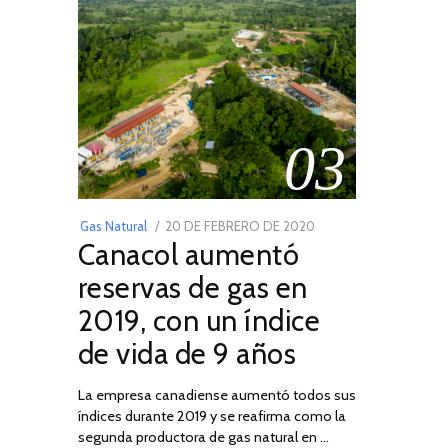
03
POSTED
Gas Natural
20 DE FEBRERO DE 2020
10
Canacol aumentó
ON
DE
JULIO
reservas de gas en
DE
2019, con un índice
2025
de vida de 9 años
La empresa canadiense aumentó todos sus
índices durante 2019 y se reafirma como la
segunda productora de gas natural en …