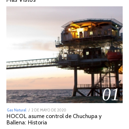
01
POSTED
Gas Natural
2 DE MAYO DE 2020
16
HOCOL asume control de Chuchupa y
ON
DE
Ballena: Historia
FEBRERO
DE