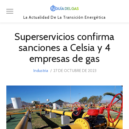
La Actualidad De La Transición Energética
Superservicios confirma
sanciones a Celsia y 4
empresas de gas
POSTED
Industria
27 DE OCTUBRE DE 2023
31
ON
DE
OCTUBRE
DE
2023