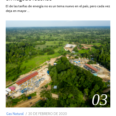
AGOSTO
El de las tarifas de energía no es un tema nuevo en el país, pero cada vez
DE
deja en mayor …
2022
03
POSTED
Gas Natural
20 DE FEBRERO DE 2020
10