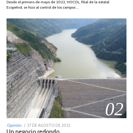
Desde el primero de mayo de 2022, HOCOL, filial de la estatal
2026
Ecopetrol, se hizo al control de los campos …
02
POSTED
Opinión
27 DE AGOSTO DE 2022
30
Un negocio redondo
ON
DE