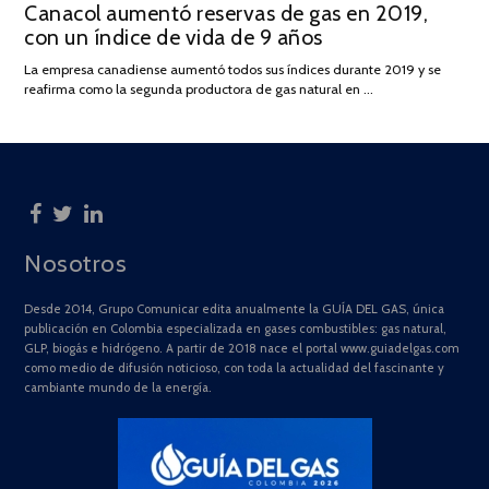
Canacol aumentó reservas de gas en 2019,
ON
DE
con un índice de vida de 9 años
JULIO
DE
La empresa canadiense aumentó todos sus índices durante 2019 y se
2025
reafirma como la segunda productora de gas natural en …
Nosotros
Desde 2014, Grupo Comunicar edita anualmente la GUÍA DEL GAS, única
publicación en Colombia especializada en gases combustibles: gas natural,
GLP, biogás e hidrógeno. A partir de 2018 nace el portal www.guiadelgas.com
como medio de difusión noticioso, con toda la actualidad del fascinante y
cambiante mundo de la energía.