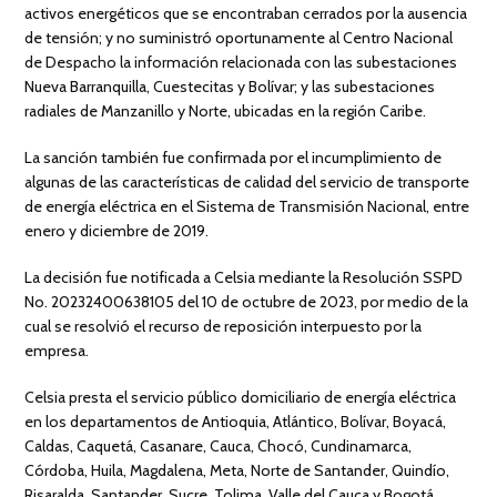
activos energéticos que se encontraban cerrados por la ausencia
de tensión; y no suministró oportunamente al Centro Nacional
de Despacho la información relacionada con las subestaciones
Nueva Barranquilla, Cuestecitas y Bolívar; y las subestaciones
radiales de Manzanillo y Norte, ubicadas en la región Caribe.
La sanción también fue confirmada por el incumplimiento de
algunas de las características de calidad del servicio de transporte
de energía eléctrica en el Sistema de Transmisión Nacional, entre
enero y diciembre de 2019.
La decisión fue notificada a Celsia mediante la Resolución SSPD
No. 20232400638105 del 10 de octubre de 2023, por medio de la
cual se resolvió el recurso de reposición interpuesto por la
empresa.
Celsia presta el servicio público domiciliario de energía eléctrica
en los departamentos de Antioquia, Atlántico, Bolívar, Boyacá,
Caldas, Caquetá, Casanare, Cauca, Chocó, Cundinamarca,
Córdoba, Huila, Magdalena, Meta, Norte de Santander, Quindío,
Risaralda, Santander, Sucre, Tolima, Valle del Cauca y Bogotá.